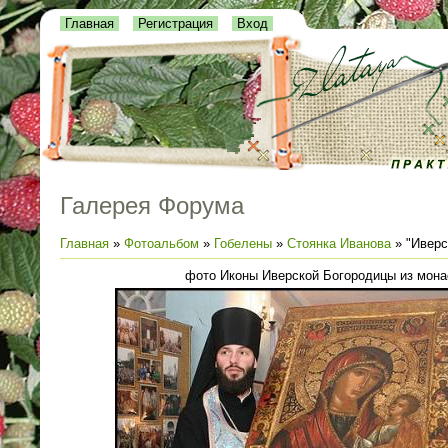
Главная
Регистрация
Вход
Галерея Форума
Главная
»
Фотоальбом
»
Гобелены
»
Стоянка Иванова
» "Иверс
фото Иконы Иверской Богородицы из мон