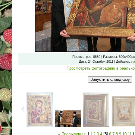
Просмотров
: 8880 |
Размеры
: 600x400px
Дата
: 24 Октября 2011 |
Добавил
:
zl
Просмотреть фотографию в реально
« Предыдущая
|
1
2
3
4
[
5
]
6
7
8
9
10
11