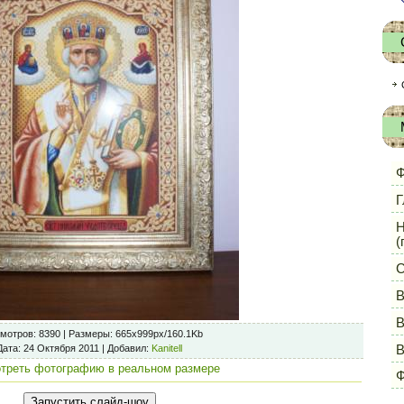
Ф
Г
Н
(
С
В
В
мотров
: 8390 |
Размеры
: 665x999px/160.1Kb
Дата
: 24 Октября 2011 |
Добавил
:
Kanitell
треть фотографию в реальном размере
Ф