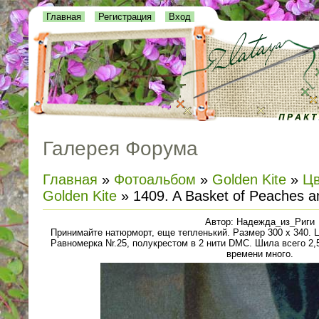
Главная
Регистрация
Вход
Галерея Форума
Главная
»
Фотоальбом
»
Golden Kite
»
Цв
Golden Kite
» 1409. A Basket of Peaches a
Автор: Надежда_из_Риги
Принимайте натюрморт, еще тепленький. Размер 300 х 340. Ц
Равномерка Nr.25, полукрестом в 2 нити DMC. Шила всего 2,
времени много.