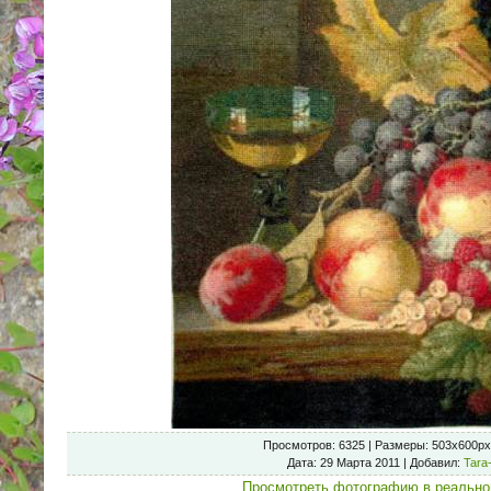
Просмотров
: 6325 |
Размеры
: 503x600px
Дата
: 29 Марта 2011 |
Добавил
:
Tara
Просмотреть фотографию в реально