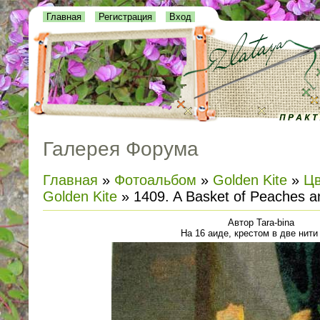
Главная
Регистрация
Вход
Галерея Форума
Главная
»
Фотоальбом
»
Golden Kite
»
Цв
Golden Kite
» 1409. A Basket of Peaches a
Автор Tara-bina
На 16 аиде, крестом в две нит