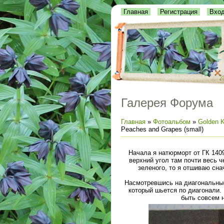
Главная
Регистрация
Вхо
Галерея Форума
Главная
»
Фотоальбом
»
Golden K
Peaches and Grapes (small)
Начала я натюрморт от ГК 1409
верхний угол там почти весь 
зеленого, то я отшиваю сна
Насмотревшись на диагональные 
который шьется по диагонали. 
быть совсем н