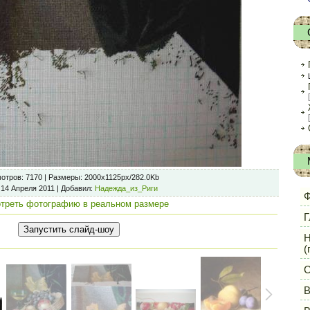
отров
: 7170 |
Размеры
: 2000x1125px/282.0Kb
 14 Апреля 2011 |
Добавил
:
Надежда_из_Риги
Ф
треть фотографию в реальном размере
Г
Н
(
С
В