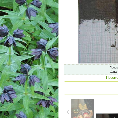
Просм
Дата
:
Просмо