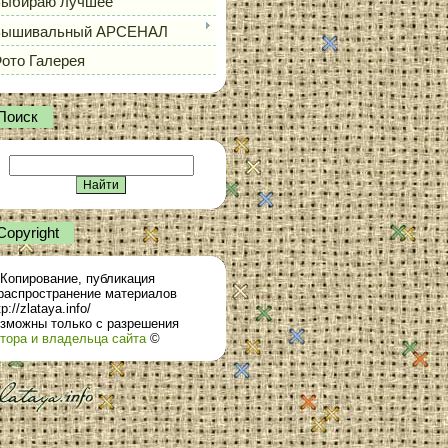
ыбираю лучшее
Вышивальный АРСЕНАЛ
ото Галерея
Поиск
Сopyright
Копирование, публикация
распространение материалов
tp://zlataya.info/
зможны только с разрешения
тора и владельца сайта
©