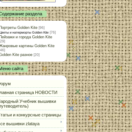
Содержание раздела
Портреты Golden Kite
[96]
[76]
Цветы и натюрморты Golden Kite
Пейзажи и города Golden Kite
[29]
Жанровые картины Golden Kite
[46]
Golden Kite разное
[20]
Меню сайта
орум
лавная страница НОВОСТИ
ародный Учебник вышивки
путеводитель)
татьи и конкурсные страницы
се вышивки zlataya