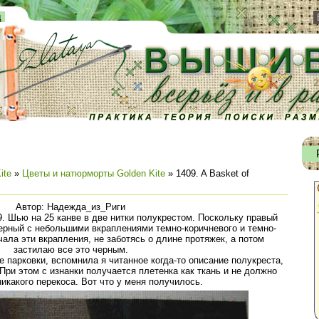
д
ite
»
Цветы и натюрморты Golden Kite
» 1409. A Basket of
Автор: Надежда_из_Риги
. Шью на 25 канве в две нитки полукрестом. Поскольку правый
черный с небольшими вкраплениями темно-коричневого и темно-
чала эти вкрапления, не заботясь о длине протяжек, а потом
застилаю все это черным.
парковки, вспомнила я читанное когда-то описание полукреста,
При этом с изнанки получается плетенка как ткань и не должно
икакого перекоса. Вот что у меня получилось.