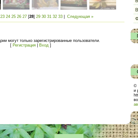
В
|
23
24
25
26
27
[
28
]
29
30
31
32
33
|
Следующая »
Ф
рии могут только зарегистрированные пользователи.
[
Регистрация
|
Вход
]
© 
и 
ht
во
ав