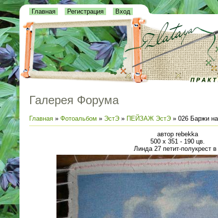
Главная
Регистрация
Вход
Галерея Форума
Главная
»
Фотоальбом
»
ЭстЭ
»
ПЕЙЗАЖ ЭстЭ
» 026 Баржи на
автор rebekka
500 x 351 - 190 цв.
Линда 27 петит-полукрест в