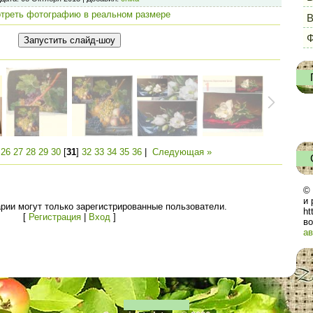
треть фотографию в реальном размере
Ф
|
26
27
28
29
30
[
31
]
32
33
34
35
36
|
Следующая »
© 
и 
рии могут только зарегистрированные пользователи.
ht
[
Регистрация
|
Вход
]
во
ав