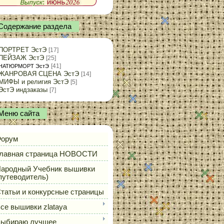
Содержание раздела
ПОРТРЕТ ЭстЭ
[17]
ПЕЙЗАЖ ЭстЭ
[25]
[41]
НАТЮРМОРТ ЭстЭ
ЖАНРОВАЯ СЦЕНА ЭстЭ
[14]
МИФЫ и религия ЭстЭ
[5]
ЭстЭ индзаказы
[7]
Меню сайта
орум
лавная страница НОВОСТИ
ародный Учебник вышивки
путеводитель)
татьи и конкурсные страницы
се вышивки zlataya
ыбираю лучшее