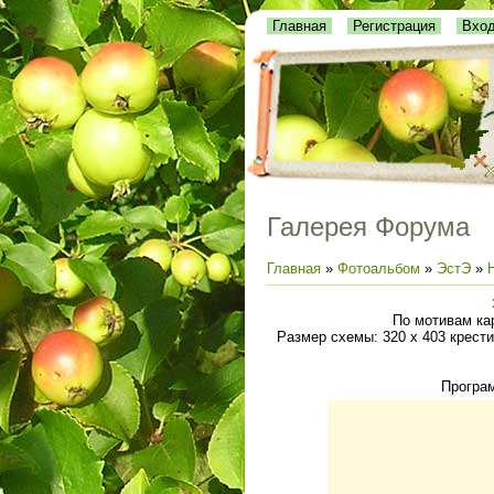
Главная
Регистрация
Вхо
Галерея Форума
Главная
»
Фотоальбом
»
ЭстЭ
»
По мотивам кар
Размер схемы: 320 х 403 крестик
Програм