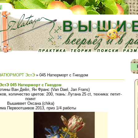
д
НАТЮРМОРТ ЭстЭ
» 045 Натюрморт с Гнездом
ЭстЭ 045 Натюрморт с Гнездом
тины Ван Дейл, Ян Франс (Van Dael, Jan Frans)
ов, количество цветов: 200, ткань: Лугана 25 ct, техника: петит-
поинт
Вышиввет Оксана (chika)
ма Первоотшивов 2013, приз 1/4 работы