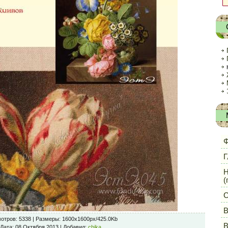
Ф
Г
Н
(
С
В
отров
: 5338 |
Размеры
: 1600x1600px/425.0Kb
В
Дата
: 08 Октября 2013 |
Добавил
:
chika