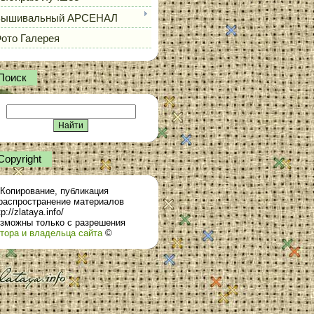
Вышивальный АРСЕНАЛ
ото Галерея
Поиск
Сopyright
Копирование, публикация
распространение материалов
tp://zlataya.info/
зможны только с разрешения
тора и владельца сайта
©