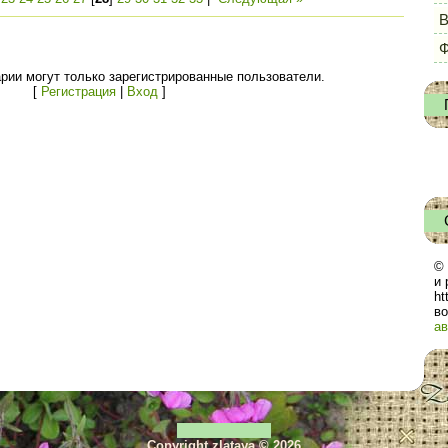
Ф
рии могут только зарегистрированные пользователи.
[
Регистрация
|
Вход
]
© 
и 
ht
во
ав
Copyright zlataya © 2026