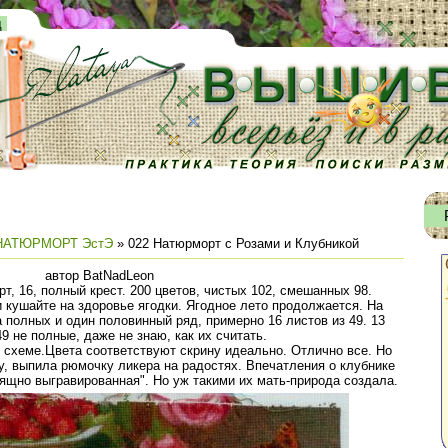
д
НАТЮРМОРТ ЭстЭ
» 022 Натюрморт с Розами и Клубникой
автор BatNadLeon
рт, 16, полный крест. 200 цветов, чистых 102, смешанных 98.
и кушайте на здоровье ягодки. Ягодное лето продолжается. На
полных и один половинный ряд, примерно 16 листов из 49. 13
49 не полные, даже не знаю, как их считать.
 схеме.Цвета соответствуют скрину идеально. Отлично все. Но
у, выпила рюмочку ликера на радостях. Впечатления о клубнике
изящно выгравированная". Но уж такими их мать-природа создала.