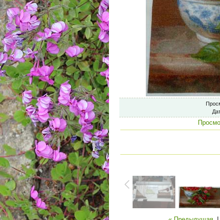
Прос
Да
Просмо
« Предыдущая