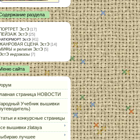
Содержание раздела
ПОРТРЕТ ЭстЭ
[17]
ПЕЙЗАЖ ЭстЭ
[25]
[41]
НАТЮРМОРТ ЭстЭ
ЖАНРОВАЯ СЦЕНА ЭстЭ
[14]
МИФЫ и религия ЭстЭ
[5]
ЭстЭ индзаказы
[7]
Меню сайта
орум
лавная страница НОВОСТИ
ародный Учебник вышивки
путеводитель)
татьи и конкурсные страницы
се вышивки zlataya
ыбираю лучшее