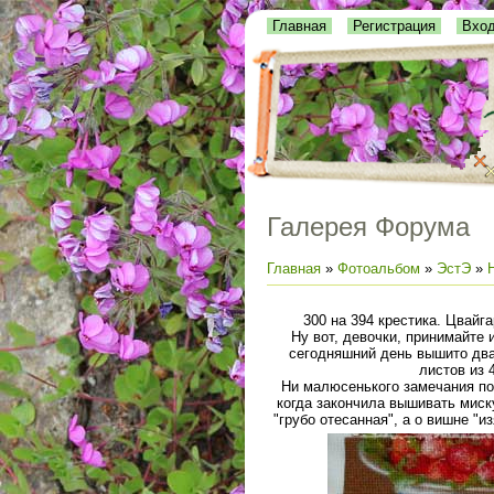
Главная
Регистрация
Вхо
Галерея Форума
Главная
»
Фотоальбом
»
ЭстЭ
»
300 на 394 крестика. Цвайга
Ну вот, девочки, принимайте 
сегодняшний день вышито два 
листов из 
Ни малюсенького замечания по
когда закончила вышивать миск
"грубо отесанная", а о вишне "