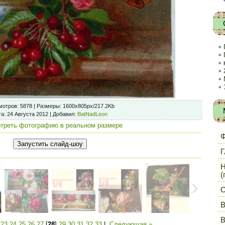
мотров
: 5878 |
Размеры
: 1600x805px/217.2Kb
та
: 24 Августа 2012 |
Добавил
:
BatNadLeon
треть фотографию в реальном размере
Ф
Г
Н
(
С
В
В
|
23
24
25
26
27
[
28
]
29
30
31
32
33
|
Следующая »