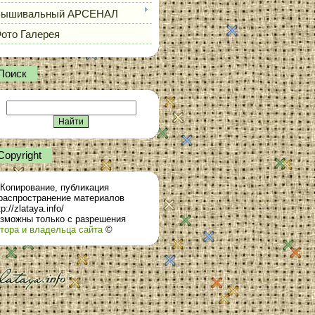
Вышивальный АРСЕНАЛ
ото Галерея
Поиск
Сopyright
Копирование, публикация
распространение материалов
tp://zlataya.info/
зможны только с разрешения
тора и владельца сайта
©