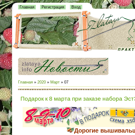
Главная
Регистрация
Вход
Главная
»
2020
»
Март
»
07
Подарок к 8 марта при заказе набора Эс
Дорогие вышиваль