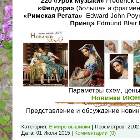
220 «Урок Музыки»
Frederick L
«Феодора»
(большая и фрагмент
«Римская Регата»
Edward John Poyn
Принц»
Edmund Blair 
Параметры схем, цены
Новинки ИЮ
Представление и обсуждение новин
Категория:
В мире вышивки
| Просмотров: 2102
Дата:
01 Июля 2015
|
Комментарии (0)