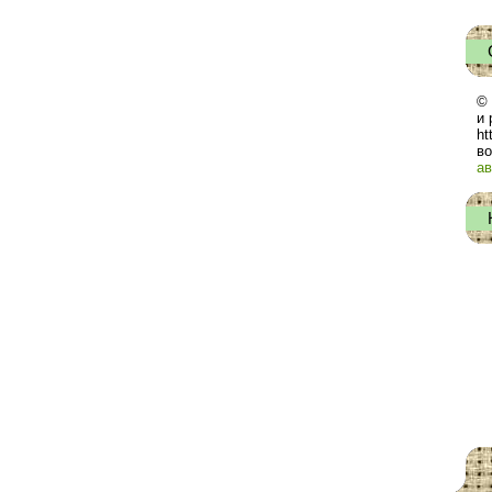
© 
и 
ht
во
ав