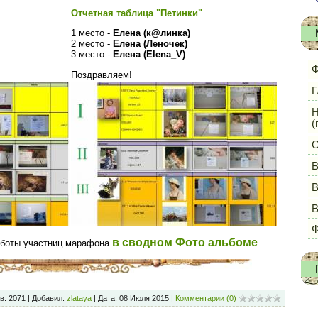
Отчетная таблица "Петинки"
1 место -
Елена (к@линка)
2 место -
Елена (Леночек)
3 место -
Елена (Elena_V)
Ф
Поздравляем!
Г
Н
(
С
В
В
Ф
в сводном Фото альбоме
аботы участниц марафона
в: 2071 | Добавил:
zlataya
| Дата:
08 Июля 2015
|
Комментарии (0)