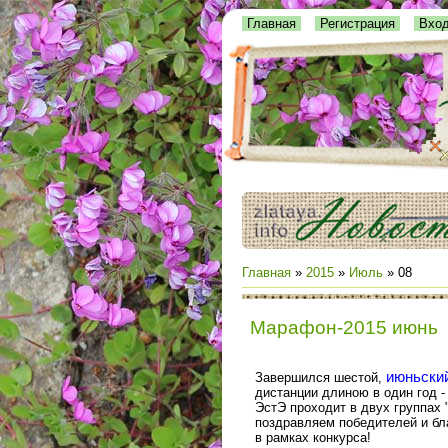
Главная
Регистрация
Вхо
Главная
»
2015
»
Июль
»
08
Марафон-2015 июнь
июньски
Завершился шестой,
дистанции длиною в один год 
ЭстЭ проходит в двух группах 
поздравляем победителей и бл
в рамках конкурса!