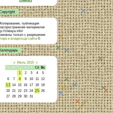
Сopyright
Копирование, публикация
распространение материалов
tp://zlataya.info/
зможны только с разрешения
тора и владельца сайта
©
Календарь
«
Июль 2015
»
Пн
Вт
Ср
Чт
Пт
Сб
Вс
1
2
3
4
5
8
6
7
9
10
11
12
13
14
15
16
17
18
19
25
20
21
22
23
24
26
27
28
29
30
31