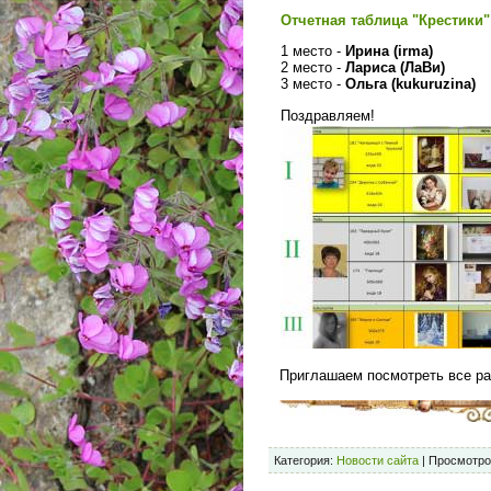
Отчетная таблица "Крестики"
1 место -
Ирина (irma)
2 место -
Лариса (ЛаВи)
3 место -
Ольга (kukuruzina)
Поздравляем!
Приглашаем посмотреть все р
Категория:
Новости сайта
| Просмотро