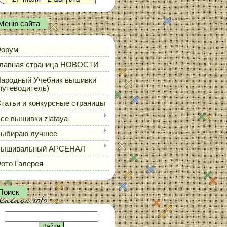
Меню сайта
орум
лавная страница НОВОСТИ
ародный Учебник вышивки
путеводитель)
татьи и конкурсные страницы
се вышивки zlataya
ыбираю лучшее
Вышивальный АРСЕНАЛ
ото Галерея
Поиск