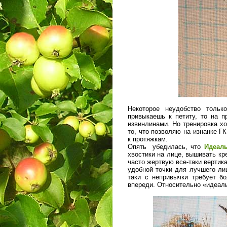
Некоторое неудобство тольк
привыкаешь к петиту, то на п
извинлинами. Но тренировка х
то, что позволяю на изнанке Г
к протяжкам.
Опять убедилась, что
Идеаль
хвостики на лице, вышивать кр
часто жертвую все-таки вертик
удобной точки для лучшего лиц
таки с непривычки требует б
впереди. Относительно «идеал