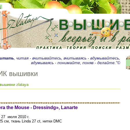
д
читать
, читая - вчитывайтесь, вчитываясь - вдумывайтесь,
вдумываясь - понимайте, поняв - делайте."©
ИК вышивки
вышивки zlataya
ra the Mouse - Dressindg»,
Lanarte
– 27 июля 2010 г.
25 см, ткань Linda 27 ct, нитки DMC