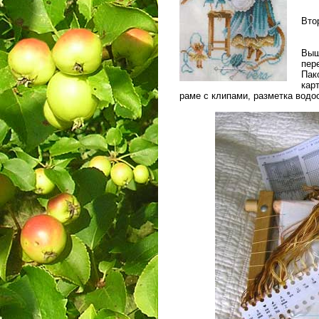
Вто
Выш
пер
Пак
кар
раме с клипами, разметка во