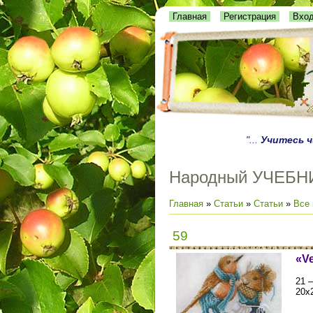
Главная
Регистрация
Вхо
"...
Учитесь 
Народный УЧЕБН
Главная
»
Статьи
»
Статьи
»
Все 
59
«Ve
21 
20х