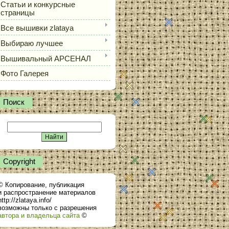
Статьи и конкурсные
страницы
Все вышивки zlataya
Выбираю лучшее
Вышивальный АРСЕНАЛ
Фото Галерея
Поиск
Сopyright
© Копирование, публикация
и распространение материалов
http://zlataya.info/
возможны только с разрешения
автора и владельца сайта
©