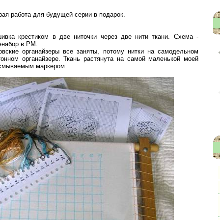
рая работа для будущей серии в подарок.
ивка крестиком в две ниточки через две нити ткани. Схема -
енабор в РМ.
овские органайзеры все заняты, потому нитки на самодельном
тонном органайзере. Ткань растянута на самой маленькой моей
досмываемым маркером.