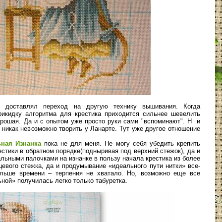
о доставлял переход на другую технику вышивания. Когда
рикидку алгоритма для крестика приходится сильнее шевелить
орошая. Да и с опытом уже просто руки сами "вспоминают". Н и
К никак невозможно творить у Ланарте. Тут уже другое отношение
ная Изнанка
пока не для меня. Не могу себя убедить крепить
естики в обратном порядке(подныривая под верхний стежок), да и
альными палочками на изнанке в пользу начала крестика из более
евого стежка, да и продумывание «идеального пути нитки» все-
ольше времени – терпения не хватало. Но, возможно еще все
ьной» получилась легко только табуретка.