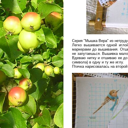
Серия "Мышка Вера" из нетруд
Легко вышивается одной игло
маркерами до вышивания. Отши
не запутаешься. Вышивка мало
Вдеваю нитку и отшиваю ее до
символа) в одну и ту же иглу.
Птичка нарисовалась на второ