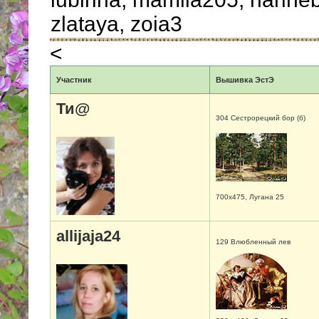
zlataya, zoia3
<
Участник
Вышивка ЭстЭ
Ти@
304 Сестрорецкий бор (б)
700х475, Лугана 25
allijaja24
129 Влюбленный лев