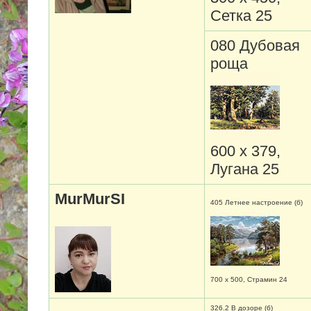
Сетка 25
080 Дубовая
роща
600 х 379,
Лугана 25
MurMurSI
405 Летнее настроение (б)
700 х 500, Страмин 24
326.2 В дозоре (б)