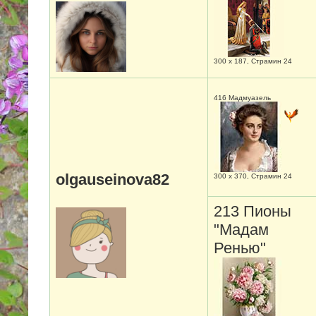
300 х 187, Страмин 24
416 Мадмуазель
olgauseinova82
300 х 370, Страмин 24
213 Пионы
"Мадам
Ренью"