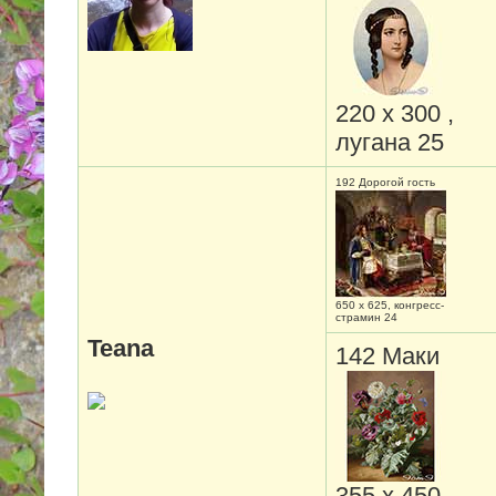
220 х 300 ,
лугана 25
192 Дорогой гость
650 х 625, конгресс-
страмин 24
Teana
142 Маки
355 х 450,