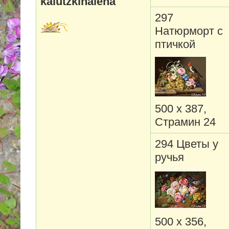
kalutzkihalena
297
Натюрморт с
птичкой
500 х 387,
Страмин 24
294 Цветы у
ручья
500 х 356,