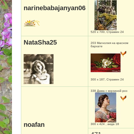
narinebabajanyan06
520 х 700, Страмин 24
NataSha25
203 Магнолия на красном
бархате
300 х 187, Страмин 24
338 Дама с корзиной роз
noafan
300 х 424 , аида 18