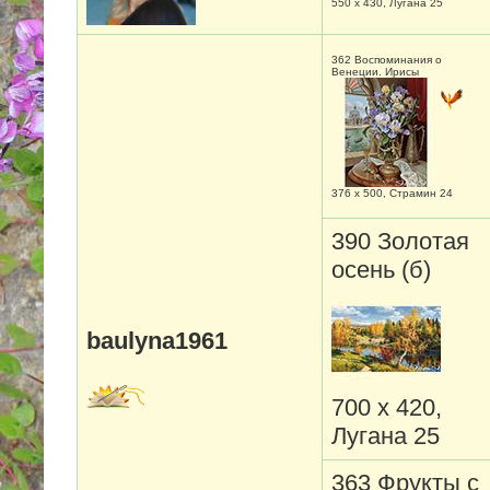
550 х 430, Лугана 25
362 Воспоминания о
Венеции. Ирисы
376 х 500, Страмин 24
390 Золотая
осень (б)
baulyna1961
700 х 420,
Лугана 25
363 Фрукты с