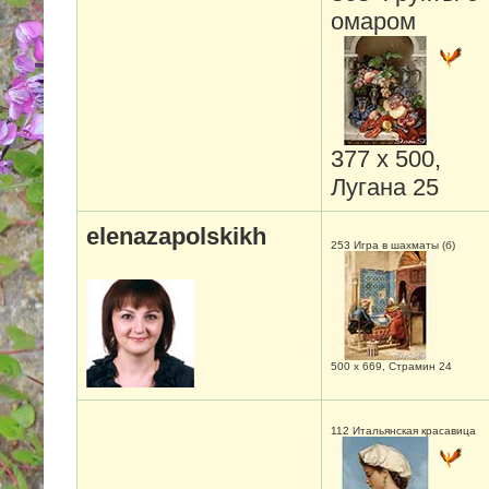
омаром
377 х 500,
Лугана 25
elenazapolskikh
253 Игра в шахматы (б)
500 х 669, Страмин 24
112 Итальянская красавица