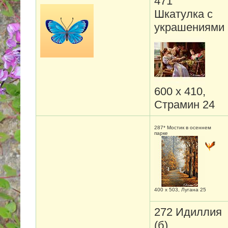
471
Шкатулка с
украшениями
600 х 410,
Страмин 24
287* Мостик в осеннем
парке
400 х 503, Лугана 25
272 Идиллия
(б)