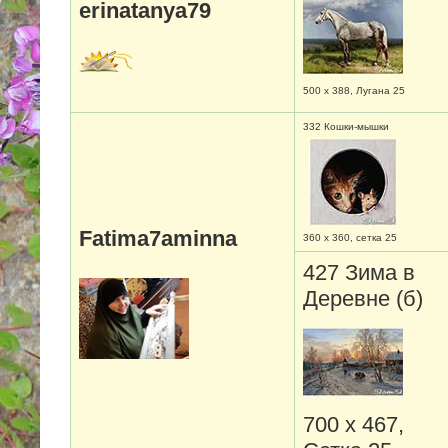
erinatanya79
500 х 388, Лугана 25
332 Кошки-мышки
Fatima7aminna
360 х 360, сетка 25
427 Зима в
Деревне (б)
700 х 467,