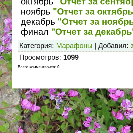
сентябрь
"Отчет за авгус
октябрь
"Отчет за сентяб
ноябрь
"Отчет за октябрь
декабрь
"Отчет за ноябр
финал
"Отчет за декабрь
Категория
:
Марафоны
|
Добавил
:
Просмотров
:
1099
Всего комментариев
:
0
Copyr