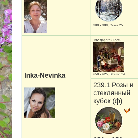
300 х 300, Сетка 25
192 Дорогой Гость
Inka-Nevinka
650 х 625, Stramin 24
239.1 Розы и
стеклянный
кубок (ф)