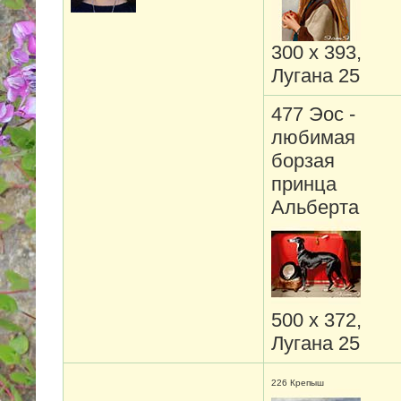
300 х 393,
Лугана 25
477 Эос -
любимая
борзая
принца
Альберта
500 х 372,
Лугана 25
226 Крепыш