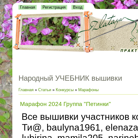
Главная
Регистрация
Вход
Народный УЧЕБНИК вышивки
Главная
»
Статьи
»
Конкурсы
»
Марафоны
Марафон 2024 Группа "Петинки"
Все вышивки участников к
Ти@, baulyna1961, elenazapo
lubirina, mamila205, narin