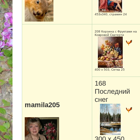
453х340, страмин 24
208 Корзина с Фруктами на
Ковровой Скатерти
400 х 503, Сетка 25
168
Последний
снег
mamila205
300 х 450,