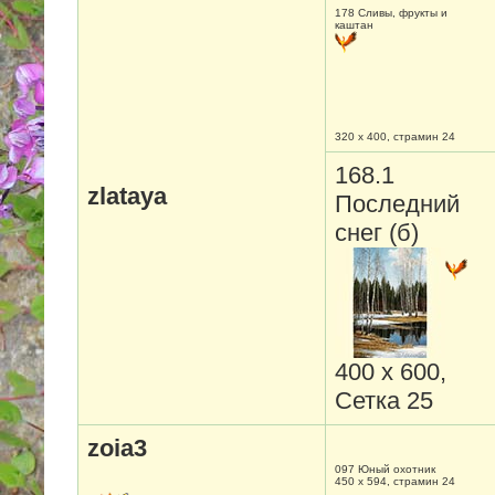
178 Сливы, фрукты и
каштан
zlataya
320 х 400, страмин 24
168.1
Последний
снег (б)
400 х 600,
Сетка 25
097 Юный охотник
zoia3