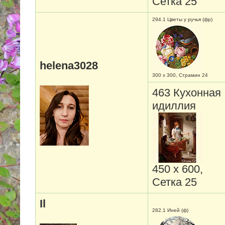
Сетка 25
294.1 Цветы у ручья (фр)
helena3028
300 х 300, Страмин 24
463 Кухонная
идиллия
450 х 600,
Сетка 25
Il
282.1 Иней (ф)