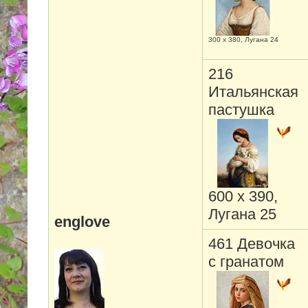
300 х 380, Лугана 24
216
Итальянская
пастушка
600 х 390,
Лугана 25
englove
461 Девочка
с гранатом