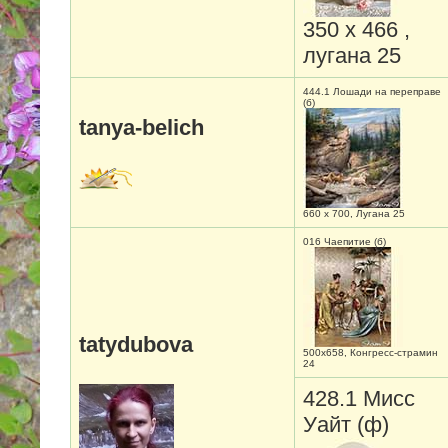
350 х 466 ,
лугана 25
444.1 Лошади на переправе
(б)
tanya-belich
660 х 700, Лугана 25
016 Чаепитие (б)
tatydubova
500х658, Конгресс-страмин
24
428.1 Мисс
Уайт (ф)