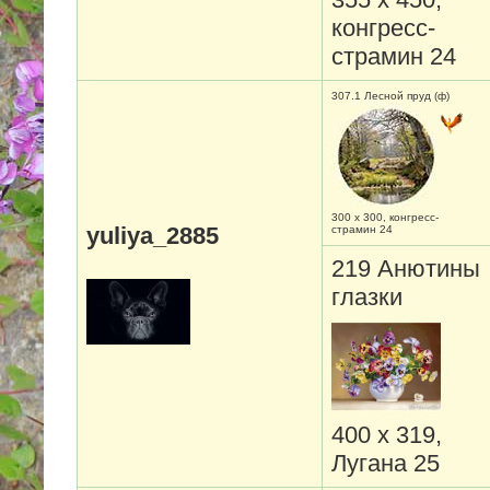
конгресс-
страмин 24
307.1 Лесной пруд (ф)
300 х 300, конгресс-
yuliya_2885
страмин 24
219 Анютины
глазки
400 х 319,
Лугана 25