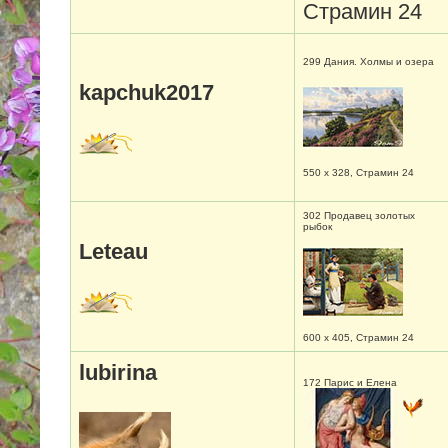
Страмин 24
299 Дания. Холмы и озера
kapchuk2017
550 х 328, Страмин 24
302 Продавец золотых
рыбок
Leteau
600 х 405, Страмин 24
lubirina
172 Парис и Елена