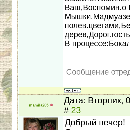
Ваш,Воспомин.о 
Мышки,Мадмуазел
полев.цветами,Бе
дерев,Дорог.гость
В процессе:Бока
Сообщение отре
Дата: Вторник, 
mamila205
#
23
Добрый вечер!