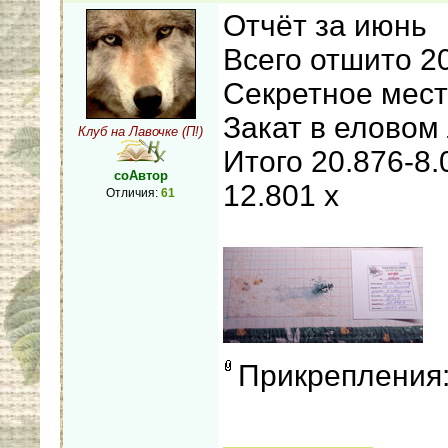
Отчёт за июнь
Всего отшито 2
Секретное мест
Закат в еловом 
Клуб на Лавочке (П!)
Итого 20.876-8.
соАвтор
12.801 х
Отличия:
61
Прикрепления