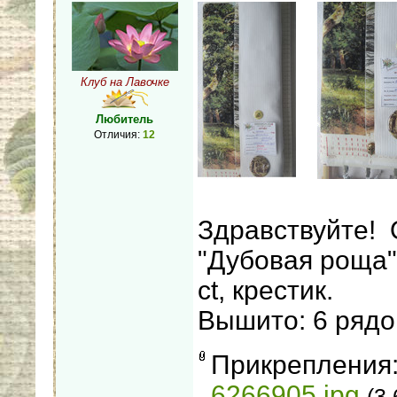
Клуб на Лавочке
Любитель
Отличия:
12
Здравствуйте! 
"Дубовая роща" 
ct, крестик.
Вышито: 6 рядов
Прикрепления
6266905.jpg
(3