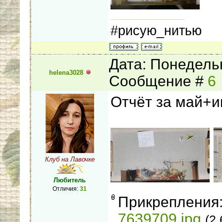
#рисую_нитью
Дата: Понедельн
helena3028
Сообщение #
6
Отчёт за май+и
Клуб на Лавочке
Любитель
Отличия:
31
Прикрепления
7639709.jpg
(2