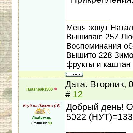
Меня зовут Натал
Вышиваю 257 Люб
Воспоминания об
Вышито 228 Зимой
фрукты и каштан
Дата: Вторник, 
larashpak1968
#
12
Добрый день! О
Клуб на Лавочке (П!)
5022 (НУТ)=133
Любитель
Отличия:
40