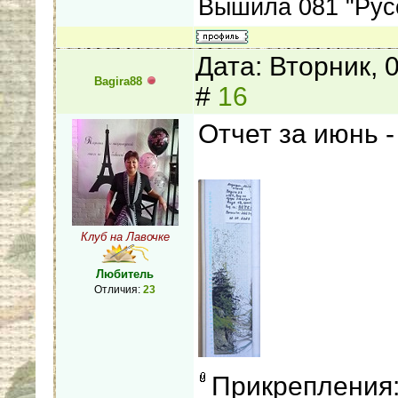
Вышила 081 "Рус
Дата: Вторник, 
Bagira88
#
16
Отчет за июнь 
Клуб на Лавочке
Любитель
Отличия:
23
Прикрепления