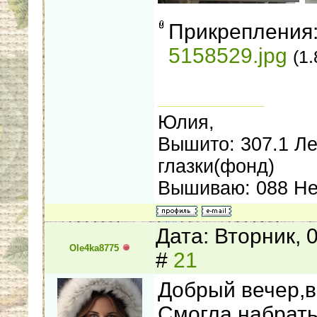
Прикрепления
5158529.jpg
(1
Юлия,
Вышито: 307.1 Ле
глазки(фонд)
Вышиваю: 088 Нер
Дата: Вторник, 
Ole4ka8775
#
21
Добрый вечер,в
Смогла набрать