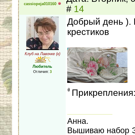
cassiopeja010160
#
14
Добрый день ).
крестиков
Клуб на Лавочке (к)
Любитель
Отличия:
3
Прикрепления
Анна.
Вышиваю набор 