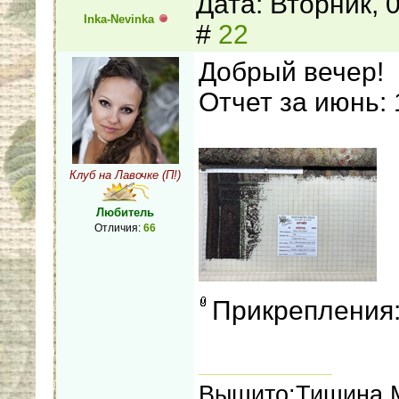
Дата: Вторник, 
Inka-Nevinka
#
22
Добрый вечер!
Отчет за июнь: 
Клуб на Лавочке (П!)
Любитель
Отличия:
66
Прикрепления
Вышито:Тишина,М