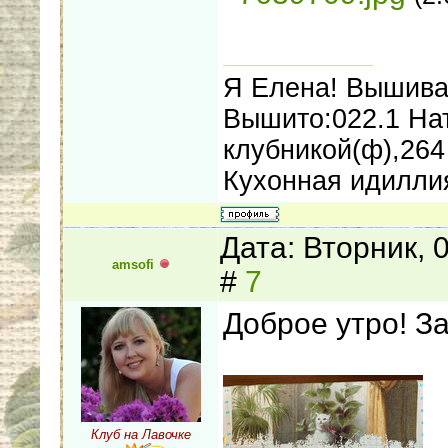
Я Елена! Вышива
Вышито:022.1 На
клубникой(ф),264
Кухонная идилли
Дата: Вторник, 
amsofi
#
7
Доброе утро! З
Клуб на Лавочке