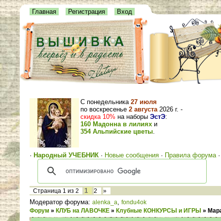
Главная
Регистрация
Вход
С понедельника
27 июля
по воскресенье
2 августа
2026 г. -
скидка 10%
на наборы
ЭстЭ
:
160 Мадонна в лилиях
и
354 Альпийские цветы
.
·
Народный УЧЕБНИК
·
Новые сообщения
·
Правила форума
1
Страница
1
из
2
2
»
Модератор форума:
,
alenka_a
fondu4ok
Форум
»
КЛУБ на ЛАВОЧКЕ
»
Клубные КОНКУРСЫ и ИГРЫ
»
Мар