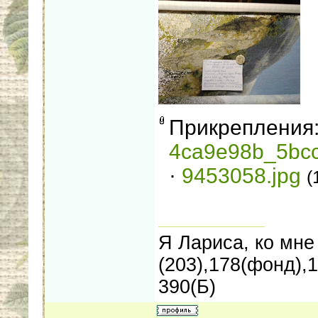
Прикрепления
4ca9e98b_5bcc
·
9453058.jpg
(
Я Лариса, ко мне 
(203),178(фонд),
390(Б)