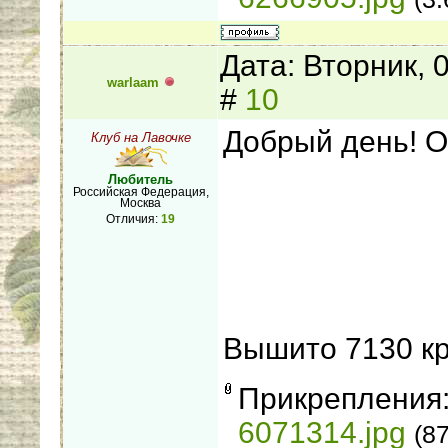
Дата: Вторник, 
warlaam
#
10
Добрый день! О
Клуб на Лавочке
Любитель
Российская Федерация,
Москва
Отличия:
19
Вышито 7130 кр
Прикрепления
6071314.jpg
(8