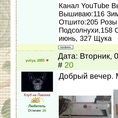
Канал YouTube В
Вышиваю:116 Зим
Отшито:205 Розы 
Подсолнухи,158 
июнь, 327 Щука
Дата: Вторник, 
yuliya_2885
#
20
Добрый вечер. 
Клуб на Лавочке
Любитель
Отличия:
26