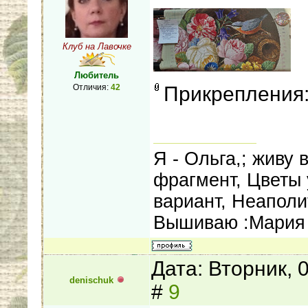
Клуб на Лавочке
Любитель
Отличия:
42
Прикрепления
Я - Ольга,; живу
фрагмент, Цветы 
вариант, Неаполи
Вышиваю :Мария 
Дата: Вторник, 
denischuk
#
9