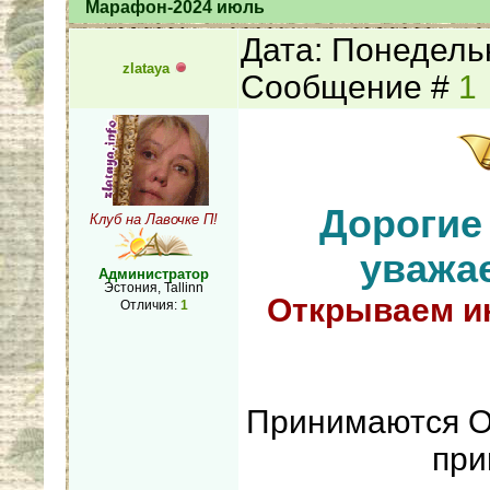
Марафон-2024 июль
Дата: Понедельн
zlataya
Сообщение #
1
Дорогие
Клуб на Лавочке П!
уважа
Администратор
Эстония, Tallinn
Открываем и
Отличия:
1
Принимаются От
при