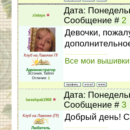
Внимание!
НЕЛЬЗЯ
Дата: Понедельн
компьютере вноси
zlataya
Сообщение #
2
бирки на отчетной
принимаются и эт
Девочки, пожал
дополнительно
Клуб на Лавочке П!
Все мои вышивки
Администратор
Эстония, Tallinn
Отличия:
1
Дата: Понедельн
larashpak1968
Сообщение #
3
Добрый день! С
Клуб на Лавочке (П!)
Любитель