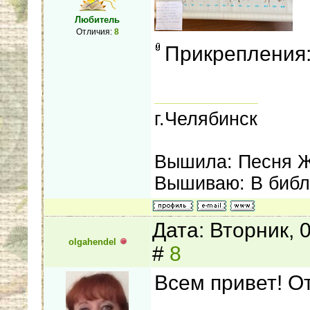
Любитель
Отличия:
8
Прикрепления
г.Челябинск
Вышила: Песня Ж
Вышиваю: В библ
Дата: Вторник, 
olgahendel
#
8
Всем привет! От