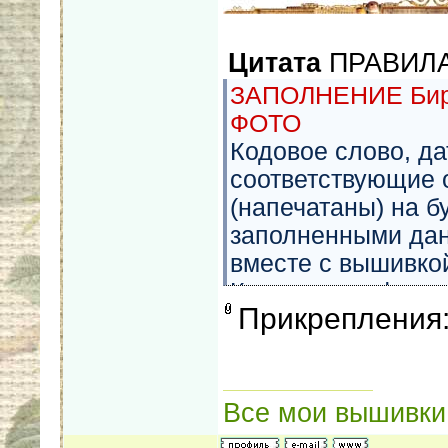
Цитата
ПРАВИЛ
ЗАПОЛНЕНИЕ Бир
ФОТО
Кодовое слово, д
соответствующие 
(напечатаны) на бу
заполненными да
вместе с вышивко
Конкурсные фото 
Прикрепления
разрешением для 
Стартовое фото -
последующей заши
фотографии долже
Все мои вышивки
отчетный период.