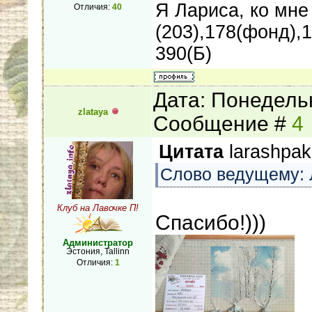
Я Лариса, ко мне 
Отличия:
40
(203),178(фонд),
390(Б)
Дата: Понедельн
zlataya
Сообщение #
4
Цитата
larashpa
Слово ведущему: 
Клуб на Лавочке П!
Спасибо!)))
Администратор
Эстония, Tallinn
Отличия:
1