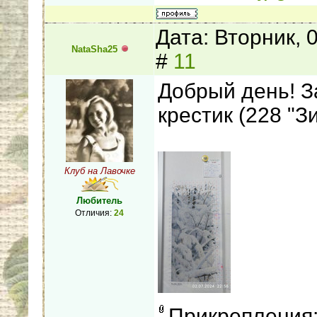
Дата: Вторник, 
NataSha25
#
11
Добрый день! З
крестик (228 "З
Клуб на Лавочке
Любитель
Отличия:
24
Прикрепления