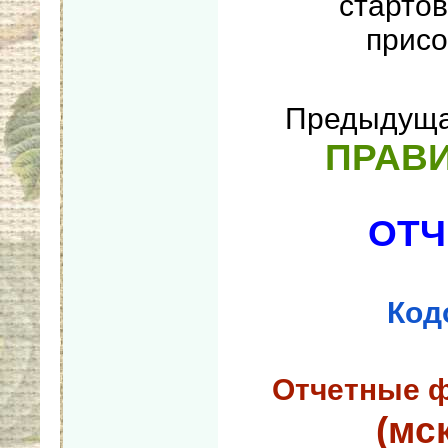
старто
присо
Предыдуща
ПРАВИ
ОТЧ
Код
Отчетные 
(мс