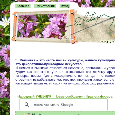
Главная
Регистрация
Вход
"...
Вышивка – это часть нашей культуры, нашего культурно
это декоративно-прикладное искусство.
И нельзя к вышивке относиться небрежно, принижать и упро
будем как положено, учиться вышиванию как любому друго
танцоры, певцы. Где снисходительно не погладят по голо
стремятся вырабатывать мастерство, проявляя характер, сил
настоящей вышивке: учимся - на лучших образцах, равняемся
·
Народный УЧЕБНИК
·
Новые сообщения
·
Правила форума