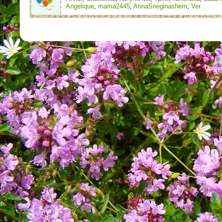
Angelique
,
mama2445
,
AnnaSneginashem
,
Ver
Copyr