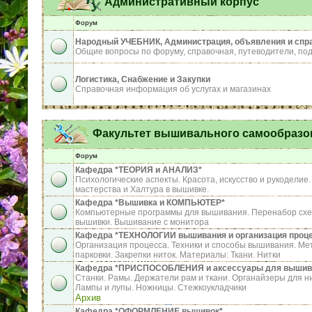
Административный корпус
Форум
Народный УЧЕБНИК, Администрация, объявления и спр
Общие вопросы по форуму, справочная, путеводители, под
Логистика, Снабжение и Закупки
Справочная информация об услугах и магазинах
Факультет вышивального самообразо
Форум
Кафедра *ТЕОРИЯ и АНАЛИЗ*
Психологические аспекты. Красота, искусство и рукодели
мастерства и Халтура в вышивке.
Кафедра *Вышивка и КОМПЬЮТЕР*
Компьютерные программы для вышивания. Перенабор схе
вышивки. Вышивание с монитора
Кафедра *ТЕХНОЛОГИИ вышивания и организация проц
Организация процесса. Техники и способы вышивания. Ме
парковки. Закрепки ниток. Материалы: Ткани. Нитки
Кафедра *ПРИСПОСОБЛЕНИЯ и аксессуары для вышив
Станки. Рамы. Держатели рам и ткани. Органайзеры для ни
Лампы и лупы. Ножницы. Стежкоукладчики
Архив
Кафедра *ОФОРМЛЕНИЕ вышивок*