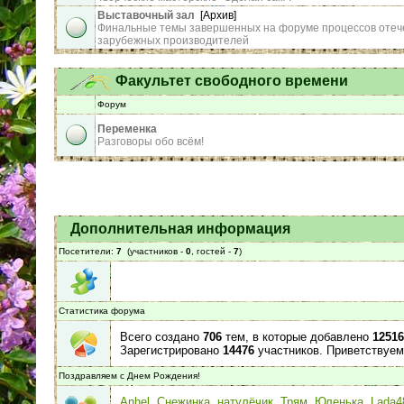
Выставочный зал
[Архив]
Финальные темы завершенных на форуме процессов отеч
зарубежных производителей
Факультет свободного времени
Форум
Переменка
Разговоры обо всём!
Дополнительная информация
Посетители:
7
(участников -
0
, гостей -
7
)
Статистика форума
Всего создано
706
тем, в которые добавлено
12516
Зарегистрировано
14476
участников. Приветствуем
Поздравляем с Днем Рождения!
Anhel
,
Снежинка
,
натулёчик
,
Трям
,
Юленька
,
Lada4