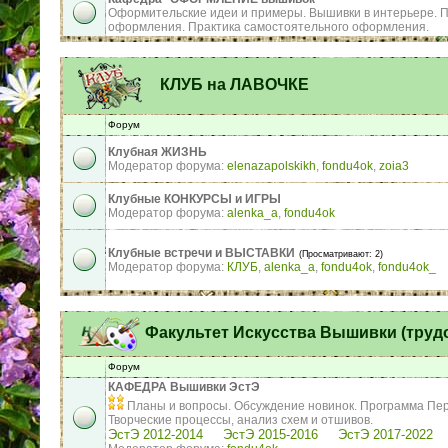
Оформительские идеи и примеры. Вышивки в интерьере. 
оформления. Практика самостоятельного оформления.
КЛУБ на ЛАВОЧКЕ
Форум
Клубная ЖИЗНЬ
Модератор форума:
elenazapolskikh
,
fondu4ok
,
zoia3
Клубные КОНКУРСЫ и ИГРЫ
Модератор форума:
alenka_a
,
fondu4ok
Клубные встречи и ВЫСТАВКИ
(Просматривают: 2)
Модератор форума:
КЛУБ
,
alenka_a
,
fondu4ok
,
fondu4ok_
Факультет Искусства Вышивки (труд
Форум
КАФЕДРА Вышивки ЭстЭ
Планы и вопросы. Обсуждение новинок. Программа Пе
Творческие процессы, анализ схем и отшивов.
ЭстЭ 2012-2014
ЭстЭ 2015-2016
ЭстЭ 2017-2022