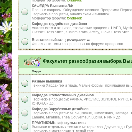
Модератор форума:
fondu4ok
КАФЕДРА Вышивки ЛФ
Планы и вопросы. Обсуждение новинок. Программа Перво
Творческие процессы, анализ схем и вышивок.
Модератор форума:
fondu4ok
Кафедра трудоёмких дизайнов
Анализ схем и отшивов, творческие процессы: HAED, Mystic 
Сlassic Сross Stitch, Kustom Krafts, Аrtecy, I Love Cross Stich
Выставочный зал
(Просматривают: 4)
Финальные темы завершенных на форуме процессов
Факультет разнообразия выбора Вы
Форум
Разные вышивки
Техника Хардангер и гладь. Малые формы, прикладная вы
Кафедра Отечественных дизайнов
Творческие процессы: PANNA, РИОЛИС, ЗОЛОТОЕ РУНО, Р
ЮНОНА и др.
Кафедра Зарубежных дизайнов
Творческие процессы: MTSA, Nimue, Dimensions, Heritage, J
Lanarte, Mirabilia, Thea Gouverneur, Bucilla, PINN и др.
ПРАКТИКУМЫ и факультативы
Вышивки отдельных техник и материалов. Другие виды Рук
Творческие мастерские "Сделай сам".