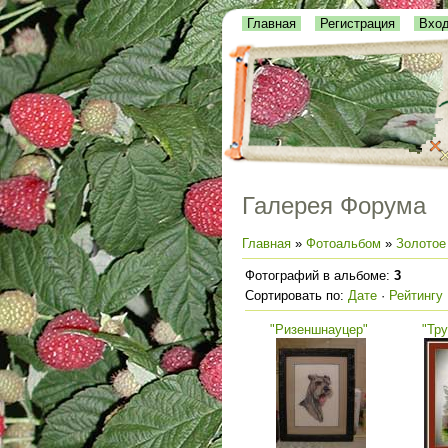
Главная
Регистрация
Вхо
Галерея Форума
Главная
»
Фотоальбом
»
Золотое
Фотографий в альбоме
:
3
Сортировать по
:
Дате
·
Рейтингу
"Ризеншнауцер"
"Тр