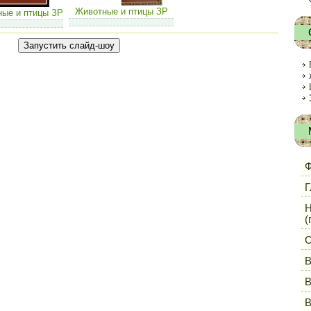
Животные и птицы ЗР
ые и птицы ЗР
Ф
Г
Н
(
С
В
В