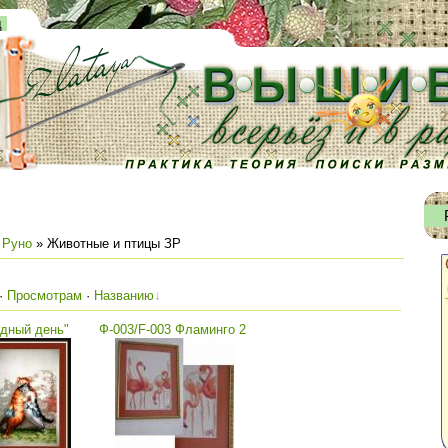
д
 Руно
» Животные и птицы ЗР
·
Просмотрам
·
Названию
удный день"
Ф-003/F-003 Фламинго 2