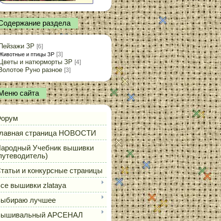
Содержание раздела
Пейзажи ЗР
[6]
[3]
Животные и птицы ЗР
Цветы и натюрморты ЗР
[4]
Золотое Руно разное
[3]
Меню сайта
орум
лавная страница НОВОСТИ
ародный Учебник вышивки
путеводитель)
татьи и конкурсные страницы
се вышивки zlataya
ыбираю лучшее
Вышивальный АРСЕНАЛ