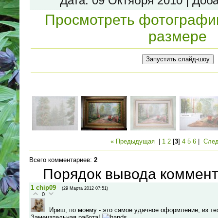
Дата
: 09 Октября 2010 |
Доб
Просмотреть фотографи
размере
« Предыдущая
|
1
2
[
3
]
4
5
6
|
Сле
Всего комментариев
:
2
Порядок вывода коммент
1
chip09
(29 Марта 2012 07:51)
0
Ириш, по моему - это самое удачное оформление, из тех
Замечательная работа!