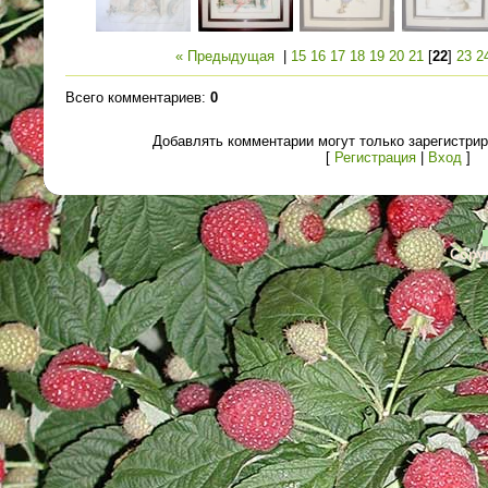
« Предыдущая
|
15
16
17
18
19
20
21
[
22
]
23
2
Всего комментариев
:
0
Добавлять комментарии могут только зарегистри
[
Регистрация
|
Вход
]
Copyr