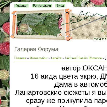
Главная
Регистрация
Вход
Галерея Форума
Главная
»
Фотоальбом
»
Lanarte
»
Cultures Classic Romance
» Д
автор OKCA
16 аида цвета экрю, 
Дама в автомо
Ланартовские сюжеты я вы
сразу же прикупила паро