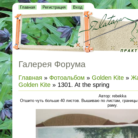
Главная
Регистрация
Вход
Галерея Форума
Главная
»
Фотоальбом
»
Golden Kite
»
Жа
Golden Kite
» 1301. At the spring
Автор: rebekka
Отшито чуть больше 40 листов. Вышиваю по листам, границы н
раму.