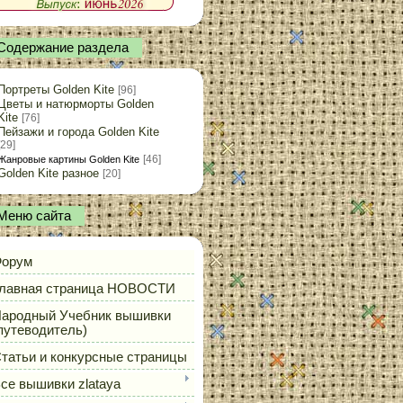
Содержание раздела
Портреты Golden Kite
[96]
Цветы и натюрморты Golden
Kite
[76]
Пейзажи и города Golden Kite
[29]
[46]
Жанровые картины Golden Kite
Golden Kite разное
[20]
Меню сайта
орум
лавная страница НОВОСТИ
ародный Учебник вышивки
путеводитель)
татьи и конкурсные страницы
се вышивки zlataya