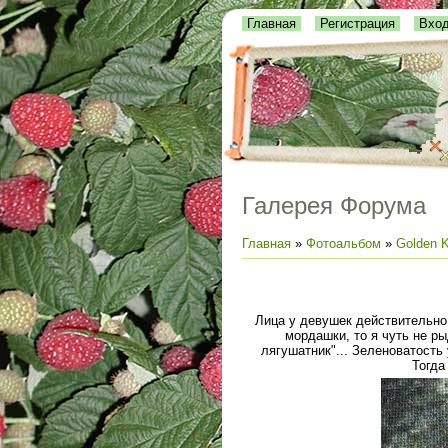
Главная
Регистрация
Вхо
Галерея Форума
Главная
»
Фотоальбом
»
Golden K
Лица у девушек действительно
мордашки, то я чуть не р
лягушатник"... Зеленоватость
Тогда