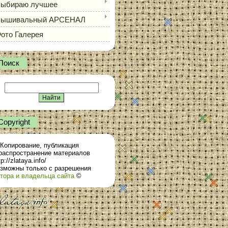
ыбираю лучшее
Вышивальный АРСЕНАЛ
ото Галерея
Поиск
Сopyright
Копирование, публикация
распространение материалов
tp://zlataya.info/
зможны только с разрешения
тора и владельца сайта
©