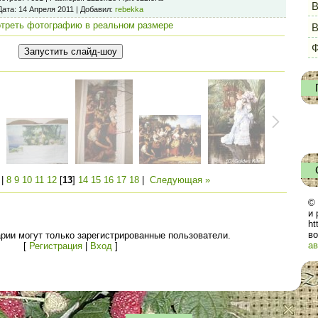
В
Дата
: 14 Апреля 2011 |
Добавил
:
rebekka
треть фотографию в реальном размере
Ф
|
8
9
10
11
12
[
13
]
14
15
16
17
18
|
Следующая »
© 
и 
ht
во
рии могут только зарегистрированные пользователи.
ав
[
Регистрация
|
Вход
]