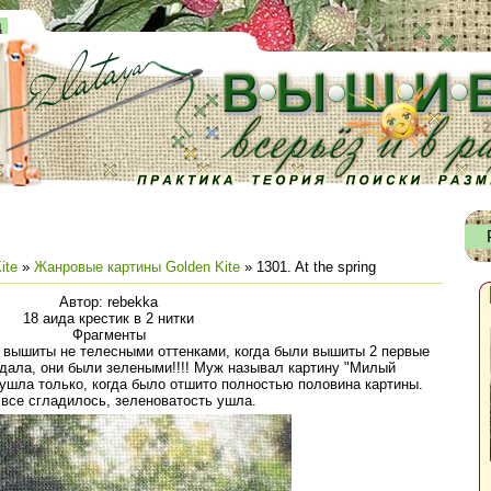
д
ite
»
Жанровые картины Golden Kite
» 1301. At the spring
Автор: rebekka
18 аида крестик в 2 нитки
Фрагменты
 вышиты не телесными оттенками, когда были вышиты 2 первые
ыдала, они были зелеными!!!! Муж называл картину "Милый
 ушла только, когда было отшито полностью половина картины.
 все сгладилось, зеленоватость ушла.