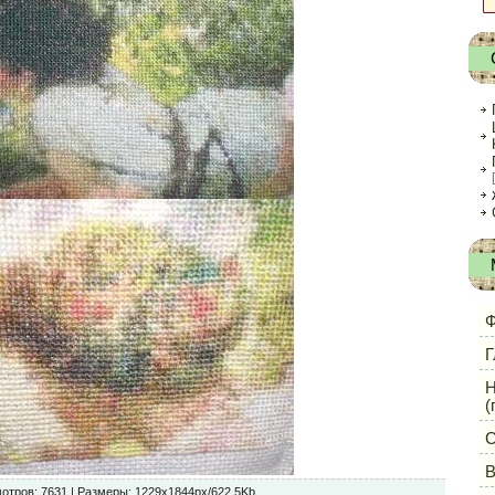
Ф
Г
Н
(
С
В
отров
: 7631 |
Размеры
: 1229x1844px/622.5Kb