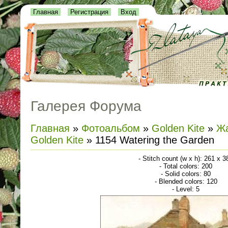
Главная
Регистрация
Вход
Галерея Форума
Главная
»
Фотоальбом
»
Golden Kite
»
Жа
Golden Kite
» 1154 Watering the Garden
- Stitch count (w x h): 261 x 3
- Total colors: 200
- Solid colors: 80
- Blended colors: 120
- Level: 5