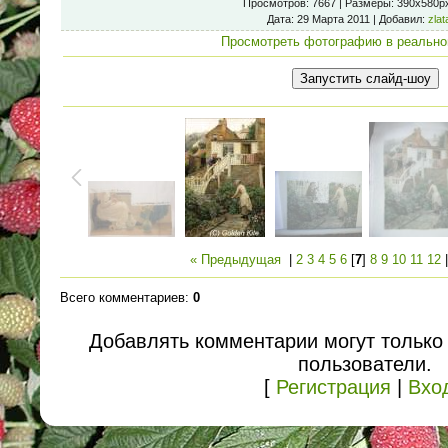
Просмотров
: 7667 |
Размеры
: 390x580p
Дата
: 29 Марта 2011 |
Добавил
:
zlat
Просмотреть фотографию в реально
« Предыдущая
|
2
3
4
5
6
[
7
]
8
9
10
11
12
Всего комментариев
:
0
Добавлять комментарии могут только
пользователи.
[
Регистрация
|
Вхо