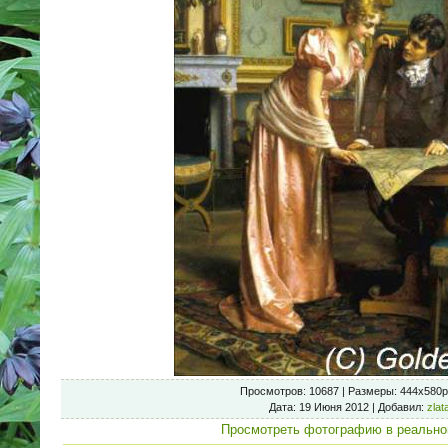
Просмотров
: 10687 |
Размеры
: 444x580p
Дата
: 19 Июня 2012 |
Добавил
:
zlat
Просмотреть фотографию в реально