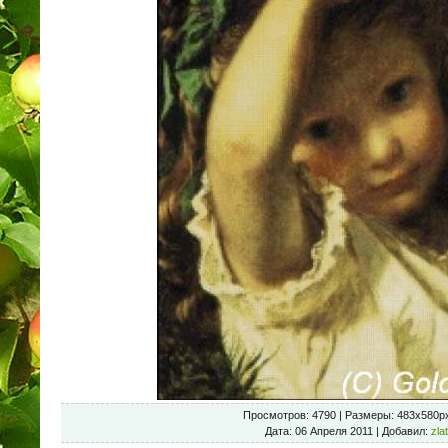
Просмотров
: 4790 |
Размеры
: 483x580p
Дата
: 06 Апреля 2011 |
Добавил
:
zla