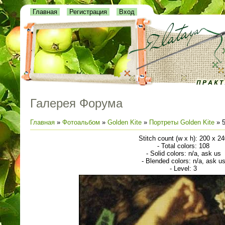
Главная
Регистрация
Вход
Галерея Форума
Главная
»
Фотоальбом
»
Golden Kite
»
Портреты Golden Kite
» 5
Stitch count (w x h): 200 x 2
- Total colors: 108
- Solid colors: n/a, ask us
- Blended colors: n/a, ask u
- Level: 3