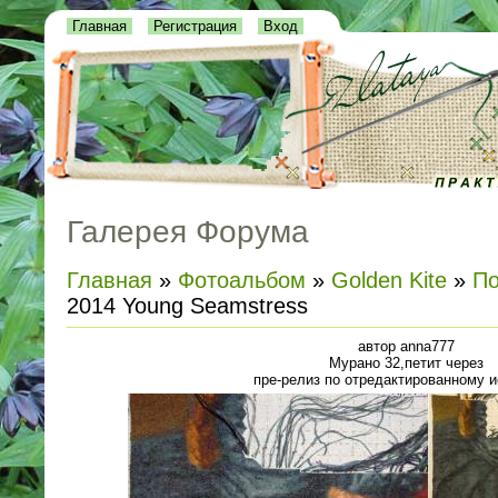
Главная
Регистрация
Вход
Галерея Форума
Главная
»
Фотоальбом
»
Golden Kite
»
По
2014 Young Seamstress
автор anna777
Мурано 32,петит через
пре-релиз по отредактированному 