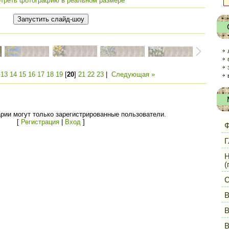
треть фотографию в реальном размере
|
13
14
15
16
17
18
19
[
20
]
21
22
23
|
Следующая »
рии могут только зарегистрированные пользователи.
[
Регистрация
|
Вход
]
Ф
Г
Н
(
С
В
В