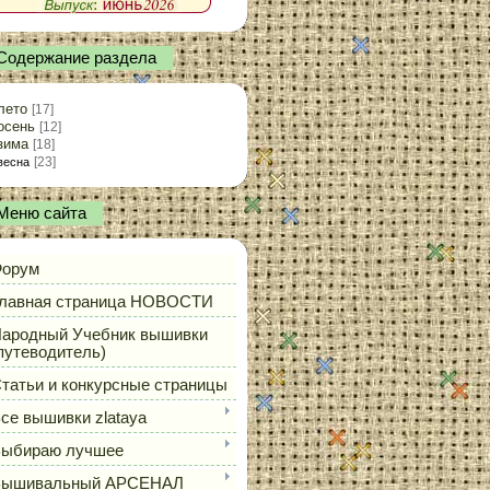
Содержание раздела
лето
[17]
осень
[12]
зима
[18]
[23]
весна
Меню сайта
орум
лавная страница НОВОСТИ
ародный Учебник вышивки
путеводитель)
татьи и конкурсные страницы
се вышивки zlataya
ыбираю лучшее
Вышивальный АРСЕНАЛ