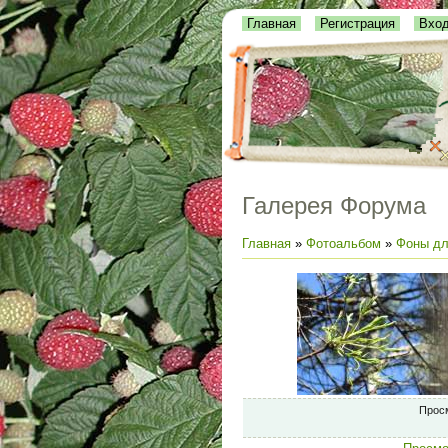
Главная
Регистрация
Вхо
Галерея Форума
Главная
»
Фотоальбом
»
Фоны дл
Прос