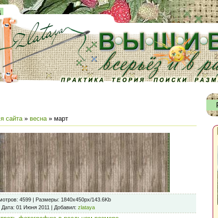
д
я сайта
»
весна
» март
мотров
: 4599 |
Размеры
: 1840x450px/143.6Kb
Дата
: 01 Июня 2011 |
Добавил
:
zlataya