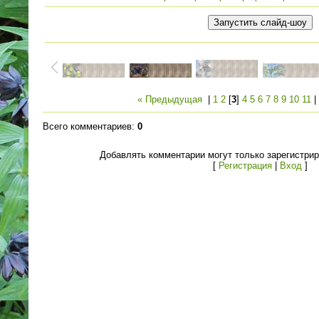
« Предыдущая
|
1
2
[
3
]
4
5
6
7
8
9
10
11
Всего комментариев
:
0
Добавлять комментарии могут только зарегистри
[
Регистрация
|
Вход
]