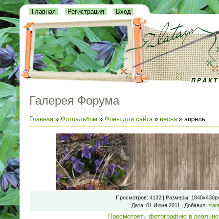
Главная
Регистрация
Вход
Галерея Форума
Главная
»
Фотоальбом
»
Фоны для сайта
»
весна
» апрель
Просмотров
: 4132 |
Размеры
: 1840x430p
Дата
: 01 Июня 2011 |
Добавил
:
zlat
Просмотреть фотографию в реально