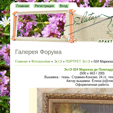
Главная
Регистрация
Вход
Галерея Форума
Главная
»
Фотоальбом
»
ЭстЭ
»
ПОРТРЕТ ЭстЭ
» 024 Маркиза
ЭстЭ 024 Маркиза де Помпаду
(500 х 663 / 200)
Вышивка - ткань: Страмин-Конгрес 24 ct, тех
Автор вышивки: Елена (к@лин
Оформленная работа