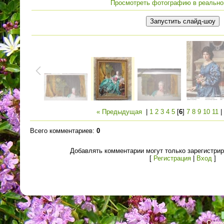
Просмотреть фотографию в реально
« Предыдущая
|
1
2
3
4
5
[
6
]
7
8
9
10
11
Всего комментариев
:
0
Добавлять комментарии могут только зарегистри
[
Регистрация
|
Вход
]
Copyr