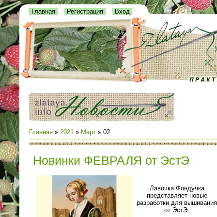
Главная
Регистрация
Вход
Главная
»
2021
»
Март
»
02
Новинки ФЕВРАЛЯ от ЭстЭ
Лавочка Фондучка
представляет новые
разработки для вышивания
от ЭстЭ: