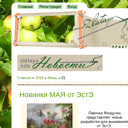
Главная
Регистрация
Вход
Главная
»
2019
»
Июнь
»
01
Новинки МАЯ от ЭстЭ
Лавочка Фондучка
представляет новые
разработки для вышивания
от ЭстЭ: