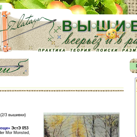
д
 (2/3 вышивки)
роще»
ЭстЭ 053
er Mor Monsted,