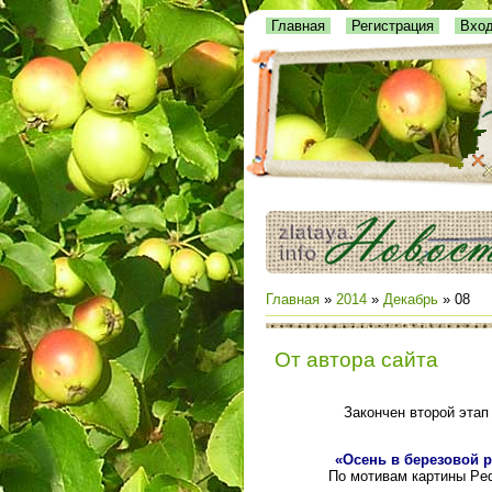
Главная
Регистрация
Вхо
Главная
»
2014
»
Декабрь
»
08
От автора сайта
Закончен второй этап
«Осень в березовой 
По мотивам картины
Ped