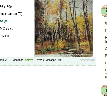
66 х 600,
/ смешанных 79).
taya
Ф
MC 25 ct,
Г
-поинт
Н
(
С
В
ов: 2075 | Добавил:
zlataya
| Дата:
08 Декабря 2014
|
В
Ф