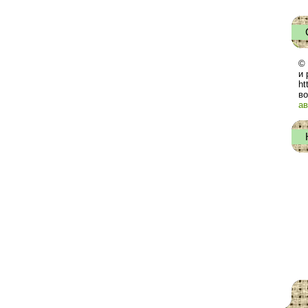
© 
и 
ht
во
ав