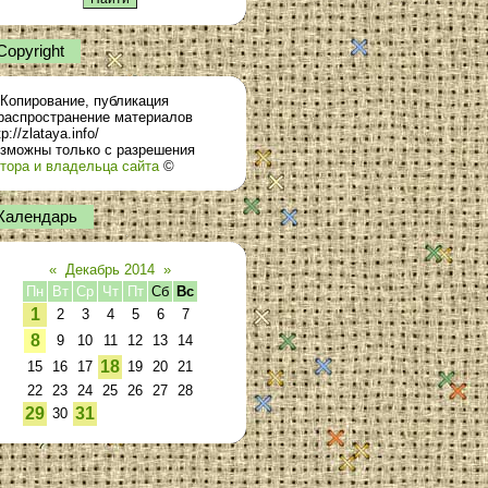
Сopyright
Копирование, публикация
распространение материалов
tp://zlataya.info/
зможны только с разрешения
тора и владельца сайта
©
Календарь
«
Декабрь 2014
»
Пн
Вт
Ср
Чт
Пт
Сб
Вс
1
2
3
4
5
6
7
8
9
10
11
12
13
14
18
15
16
17
19
20
21
22
23
24
25
26
27
28
29
31
30