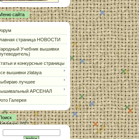
Меню сайта
орум
лавная страница НОВОСТИ
ародный Учебник вышивки
путеводитель)
татьи и конкурсные страницы
се вышивки zlataya
ыбираю лучшее
Вышивальный АРСЕНАЛ
ото Галерея
Поиск