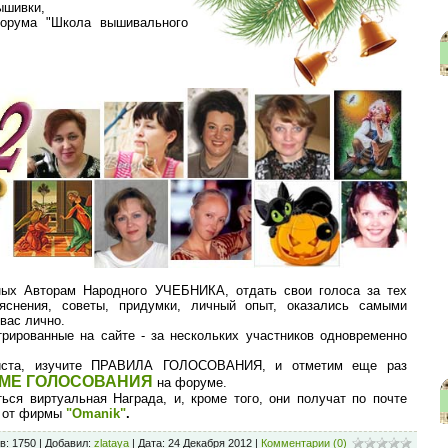
ышивки,
форума "Школа вышивального
ных Авторам Народного УЧЕБНИКА, отдать свои голоса за тех
яснения, советы, придумки, личный опыт, оказались самыми
вас лично.
трированные на сайте - за нескольких участников одновременно
уйста, изучите ПРАВИЛА ГОЛОСОВАНИЯ, и отметим еще раз
МЕ ГОЛОСОВАНИЯ
на форуме.
ься виртуальная Награда, и, кроме того, они получат по почте
ы от фирмы
"Omanik"
.
в: 1750 | Добавил:
zlatayа
| Дата:
24 Декабря 2012
|
Комментарии (0)