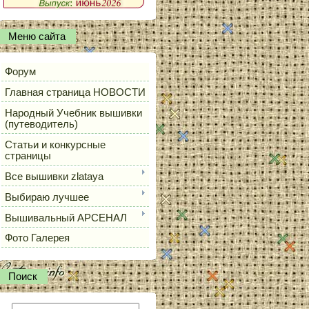
Меню сайта
Форум
Главная страница НОВОСТИ
Народный Учебник вышивки
(путеводитель)
Статьи и конкурсные
страницы
Все вышивки zlataya
Выбираю лучшее
Вышивальный АРСЕНАЛ
Фото Галерея
Поиск