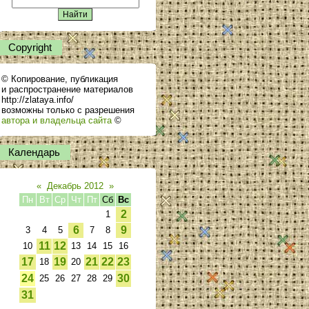
Сopyright
© Копирование, публикация
и распространение материалов
http://zlataya.info/
возможны только с разрешения
автора и владельца сайта
©
Календарь
«
Декабрь 2012
»
Пн
Вт
Ср
Чт
Пт
Сб
Вс
2
1
6
9
3
4
5
7
8
11
12
10
13
14
15
16
17
19
21
22
23
18
20
24
30
25
26
27
28
29
31