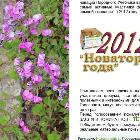
новаций Народного Учебника в
самые активные участники 
самообразования" в 2012 году.
Приглашаем всех признатель
участников форума, чьи объ
полезными и интересными для 
Голосовать могут все зарегис
один раз.
Перед голосованием пожал
ТЕ
ЗАСЛУГИ НОМИНАТНОВ в
Победителям будет присуждат
реальные материальные приз
Категория:
Новости сайта
| Просмотро