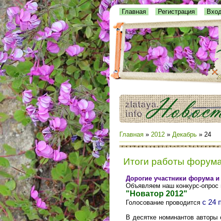
Главная
Регистрация
Вхо
Главная
»
2012
»
Декабрь
»
24
Итоги работы форума
Дорогие участники форума и 
Объявляем наш конкурс-опрос 
"Новатор 2012"
с 24 
Голосование проводится
В десятке номинантов авторы