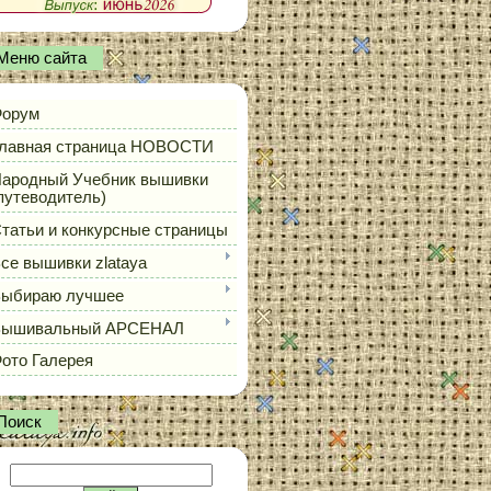
Меню сайта
орум
лавная страница НОВОСТИ
ародный Учебник вышивки
путеводитель)
татьи и конкурсные страницы
се вышивки zlataya
ыбираю лучшее
Вышивальный АРСЕНАЛ
ото Галерея
Поиск