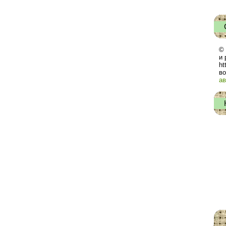
© 
и 
ht
во
ав