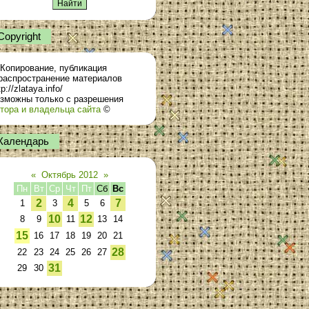
Сopyright
Копирование, публикация
распространение материалов
tp://zlataya.info/
зможны только с разрешения
тора и владельца сайта
©
Календарь
«
Октябрь 2012
»
Пн
Вт
Ср
Чт
Пт
Сб
Вс
2
4
7
1
3
5
6
10
12
8
9
11
13
14
15
16
17
18
19
20
21
28
22
23
24
25
26
27
31
29
30