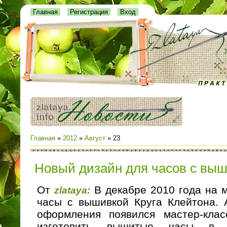
Главная
Регистрация
Вход
Главная
»
2012
»
Август
»
23
Новый дизайн для часов с вы
От
В декабре 2010 года на м
zlataya:
часы с вышивкой Круга Клейтона. 
оформления появился мастер-кла
изготовить вышитые часы в 