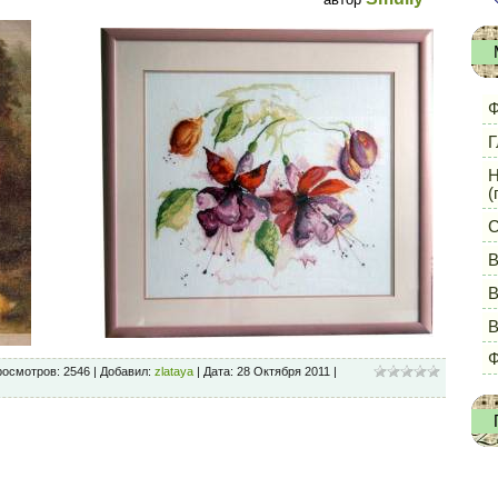
Ф
Г
Н
(
С
В
В
Ф
росмотров: 2546 | Добавил:
zlataya
| Дата:
28 Октября 2011
|