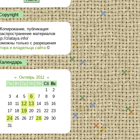
Сopyright
Копирование, публикация
распространение материалов
tp://zlataya.info/
зможны только с разрешения
тора и владельца сайта
©
Календарь
«
Октябрь 2011
»
Пн
Вт
Ср
Чт
Пт
Сб
Вс
1
2
6
3
4
5
7
8
9
12
13
10
11
14
15
16
19
17
18
20
21
22
23
24
28
25
26
27
29
30
31