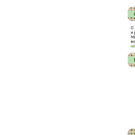
© 
и 
ht
во
ав