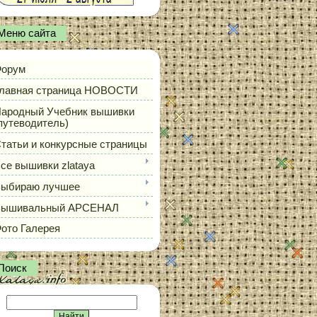
Меню сайта
орум
лавная страница НОВОСТИ
ародный Учебник вышивки
путеводитель)
татьи и конкурсные страницы
се вышивки zlataya
ыбираю лучшее
Вышивальный АРСЕНАЛ
ото Галерея
Поиск