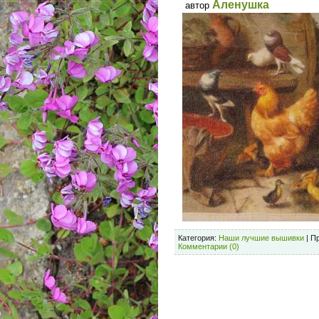
Аленушка
автор
Категория:
Наши лучшие вышивки
| П
Комментарии (0)