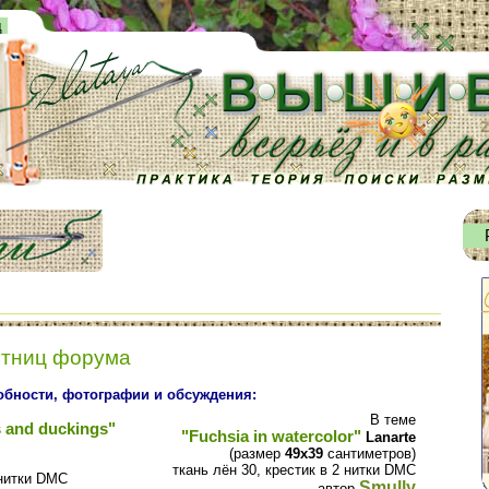
д
стниц форума
бности, фотографии и обсуждения:
В теме
s and duckings"
"Fuchsia in watercolor"
Lanarte
(размер
49х39
сантиметров)
ткань лён 30, крестик в 2 нитки DMC
 нитки DМС
Smully
автор