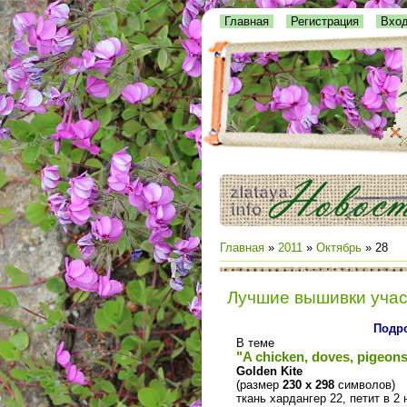
Главная
Регистрация
Вхо
Главная
»
2011
»
Октябрь
»
28
Лучшие вышивки уча
Подро
В теме
"A chicken, doves, pigeon
Golden Kite
(размер
230 х 298
символов)
ткань хардангер 22, петит в 2