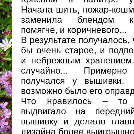
Начала шить, пожар-кошма
заменила блендом ки
помягче, и коричневого...
В результате получалось, 
бы очень старое, и подп
и небрежным хранением..
случайно... Примерн
получался у вышивки.
возможно было его оправд
Что нравилось – то 
выдвигало на передни
вышивку и делало глав
дизайна более выигрышно