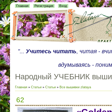
Главная
Регистрация
Вход
"...
Учитесь читать
, читая - вч
вдумываясь - поним
Народный УЧЕБНИК выши
Главная
»
Статьи
»
Статьи
»
Все вышивки zlataya
62