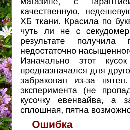
магазине, с гаранти
качественную, недешеву
ХБ ткани. Красила по бук
чуть ли не с секудомер
результате получила 
недостаточно насыщенного
Изначально этот кусо
предназначался для друг
забракован из-за пятен
эксперимента (не пропа
кусочку евенвайва, а з
сплошная, пятна возможно
Ошибка