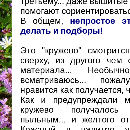
третьему... даже вышитые
помогают сориентироватьс
В общем,
непростое э
делать и подборы!
Это "кружево" смотритс
сверху, из другого чем
материала... Необычн
всматриваюсь... пожа
нравится как получается, 
Как и предупреждали 
кружево получалось 
пыльным... и желтого от
Красный в палитре уж