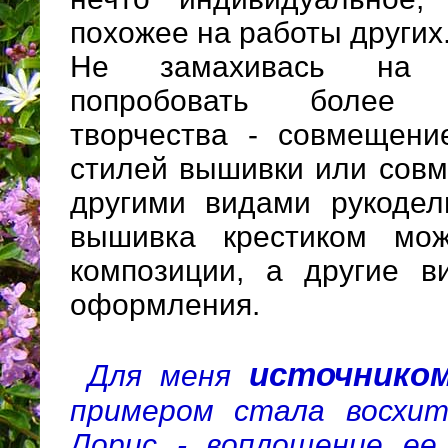
похожее на работы других
Не замахивась на с
попробовать более 
творчества - совмещени
стилей вышивки или сов
другими видами рукодел
вышивка крестиком мо
композиции, а другие в
оформления.
источником
Для меня
примером стала восхи
Лорис - воплощение ее