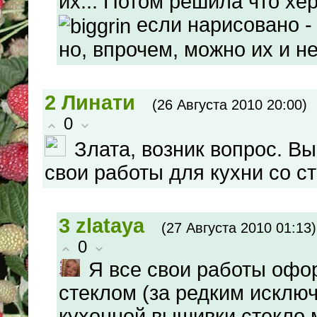
их... Потом решила что хе
если нарисовано - 
но, впрочем, можно их и н
2
Линати
(26 Августа 2010 20:00)
0
Злата, возник вопрос. В
свои работы для кухни со с
3
zlataya
(27 Августа 2010 01:13)
0
Я все свои работы офо
стеклом (за редким исклю
кухонной вышивки стекло 