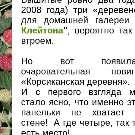
2008 года) три «деревен
для домашней галере
Клейтона
"
, вероятно так
втроем.
Но вот появила
очаровательная новин
«Корсиканская деревня».
И с первого взгляда м
стало ясно, что именно э
панельки не хватает 
стене! А где четыре, так 
есть место!