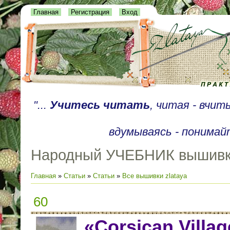
Главная
Регистрация
Вход
"...
Учитесь читать
, читая - вчи
вдумываясь - понимайт
Народный УЧЕБНИК вышив
Главная
»
Статьи
»
Статьи
»
Все вышивки zlataya
60
«Corsican Villa