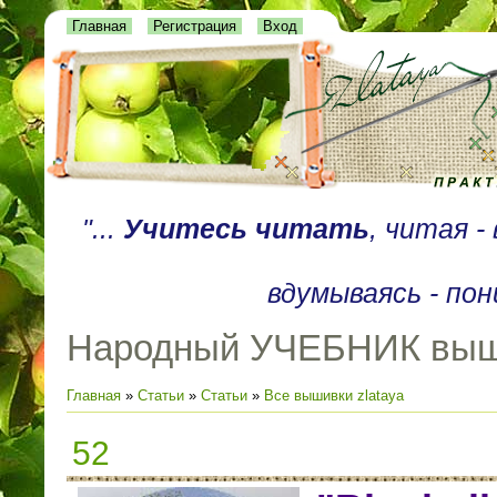
Главная
Регистрация
Вход
"...
Учитесь читать
, читая 
вдумываясь - пон
Народный УЧЕБНИК выш
Главная
»
Статьи
»
Статьи
»
Все вышивки zlataya
52