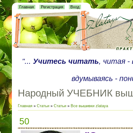
Главная
Регистрация
Вход
"...
Учитесь читать
, читая 
вдумываясь - пон
Народный УЧЕБНИК выш
Главная
»
Статьи
»
Статьи
»
Все вышивки zlataya
50