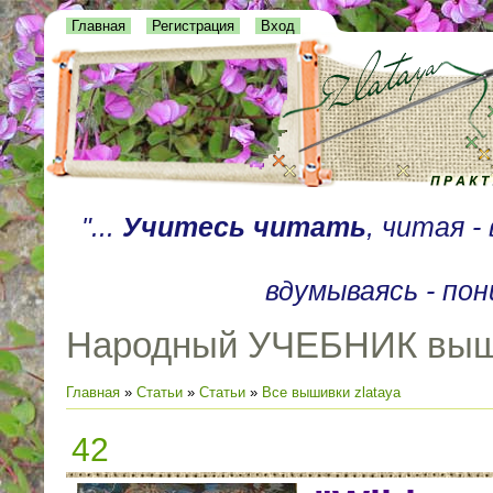
Главная
Регистрация
Вход
"...
Учитесь читать
, читая 
вдумываясь - пон
Народный УЧЕБНИК выш
Главная
»
Статьи
»
Статьи
»
Все вышивки zlataya
42