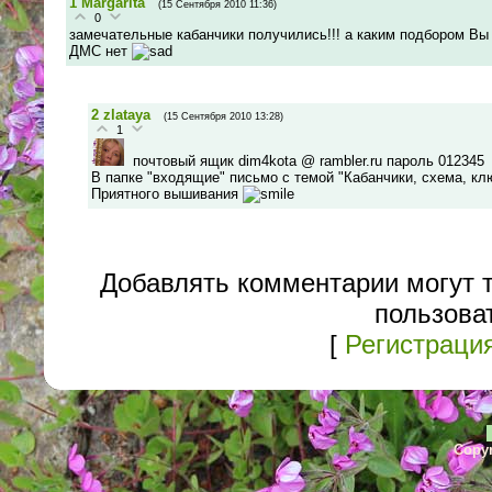
1
Margarita
(15 Сентября 2010 11:36)
0
замечательные кабанчики получились!!! а каким подбором Вы 
ДМС нет
2
zlataya
(15 Сентября 2010 13:28)
1
почтовый ящик dim4kota @ rambler.ru пароль 012345
В папке "входящие" письмо с темой "Кабанчики, схема, кл
Приятного вышивания
Добавлять комментарии могут 
пользова
[
Регистраци
Copyr