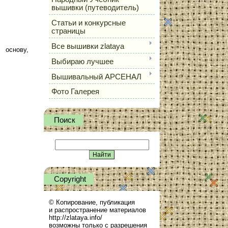
вышивки (путеводитель)
Статьи и конкурсные
страницы
Все вышивки zlataya
 основу,
Выбираю лучшее
Вышивальный АРСЕНАЛ
Фото Галерея
Поиск
Сopyright
© Копирование, публикация
и распространение материалов
http://zlataya.info/
возможны только с разрешения