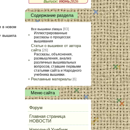
Содержание раздела
я в новом
[83]
Все вышивки zlataya
Иллюстрированные
ку вышила
рассказы о процессах
вышивания
Статьи о вышивке от автора
сайта
[26]
Рассказы, объяснения,
размышления, анализ
различных вышивальных
вопросов, ставшие первыми
статьями сайта и Народного
учебника вышивки.
Рекламные материалы
[6]
Меню сайта
Форум
Главная страница
НОВОСТИ
Народный Учебник