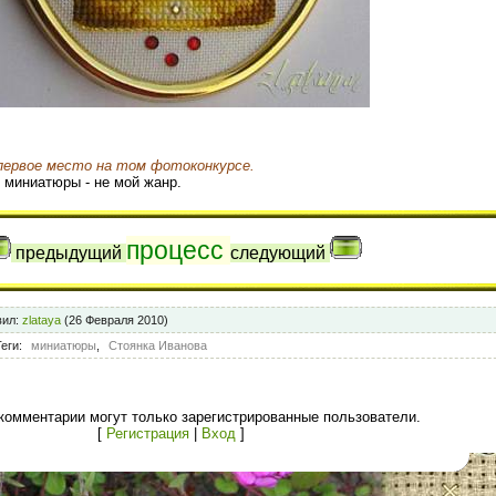
первое место на том фотоконкурсе.
о миниатюры - не мой жанр.
процесс
предыдущий
следующий
вил
:
zlataya
(26 Февраля 2010)
Теги
:
миниатюры
,
Стоянка Иванова
комментарии могут только зарегистрированные пользователи.
[
Регистрация
|
Вход
]