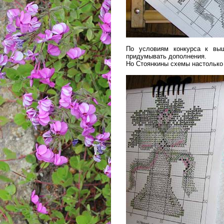
По условиям конкурса к выш
придумывать дополнения.
Но Стоянкины схемы настолько 