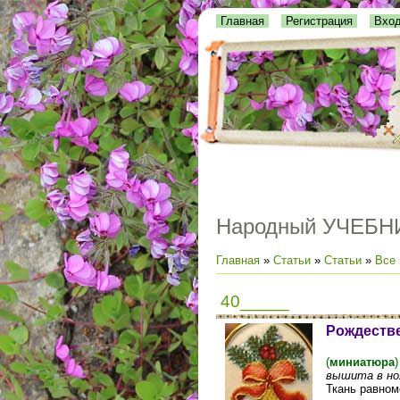
Главная
Регистрация
Вхо
Народный УЧЕБН
Главная
»
Статьи
»
Статьи
»
Все 
40_____
Рождестве
(
миниатюра
)
вышита в ноя
Ткань равном