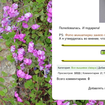
Полюбовалась. И подарила!
PS:
Фото миниатюрки заняло 
А я утвердилась во мнении, чт
Категория
:
Все вышивки zlataya
|
Доба
Просмотров
:
10111
|
Комментарии
:
2
|
Всего комментариев
:
0
Добавлять 