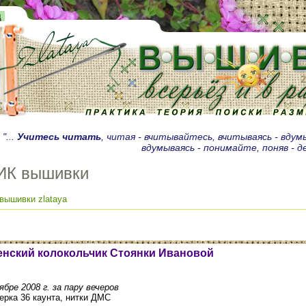
д
"...
Учитесь читать
, читая - вчитывайтесь, вчитываясь - вду
вдумываясь - понимайте, поняв - 
ИК вышивки
вышивки zlataya
нский колокольчик Стоянки Ивановой
бре 2008 г. за пару вечеров
ерка 36 каунта, нитки ДМС