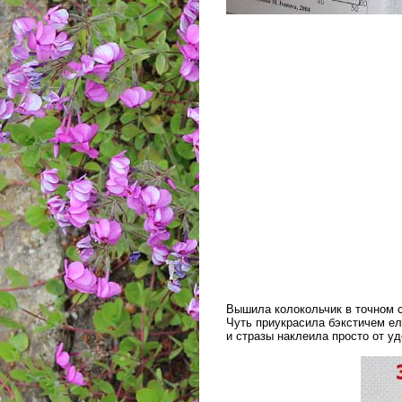
Вышила колокольчик в точном 
Чуть приукрасила бэкстичем ел
и стразы наклеила просто от у