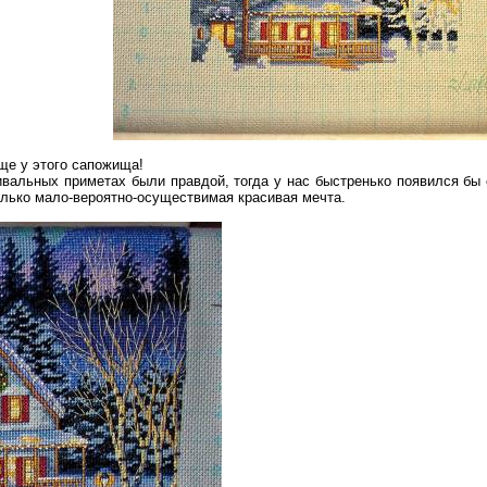
ище у этого сапожища!
альных приметах были правдой, тогда у нас быстренько появился бы
только мало-вероятно-осуществимая красивая мечта.