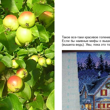
Такое все-таки красивое голен
Если бы наивные мифы о вышив
(вышила ведь). Увы, пока это 