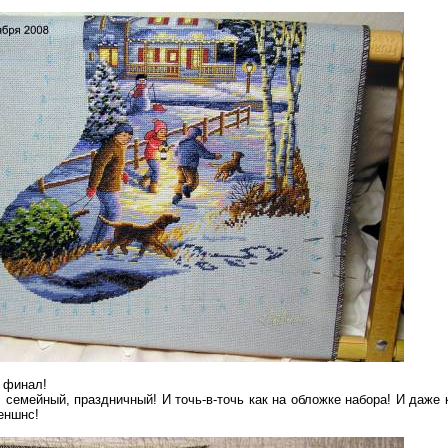
 финал!
 семейный, праздничный! И точь-в-точь как на обложке набора! И даже 
еншнс!