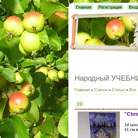
Главная
Регистрация
Вхо
Народный УЧЕБН
Главная
»
Статьи
»
Статьи
»
Все 
39
"Chri
14 октя
41 см 