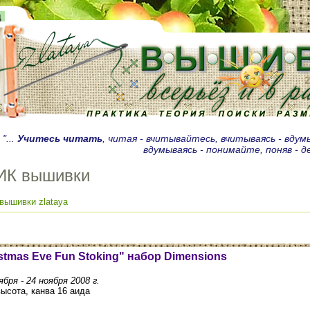
д
"...
Учитесь читать
, читая - вчитывайтесь, вчитываясь - вду
вдумываясь - понимайте, поняв - 
ИК вышивки
вышивки zlataya
stmas Eve Fun Stoking" набор Dimensions
бря - 24 ноября 2008 г.
высота, канва 16 аида