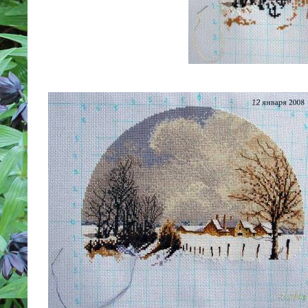
____________
______________________