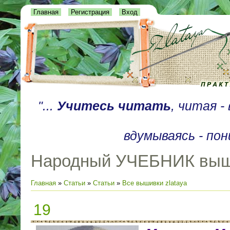
Главная
Регистрация
Вход
"...
Учитесь читать
, читая 
вдумываясь - пон
Народный УЧЕБНИК выш
Главная
»
Статьи
»
Статьи
»
Все вышивки zlataya
19