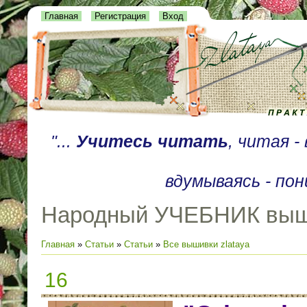
Главная
Регистрация
Вход
"...
Учитесь читать
, читая 
вдумываясь - пон
Народный УЧЕБНИК выш
Главная
»
Статьи
»
Статьи
»
Все вышивки zlataya
16