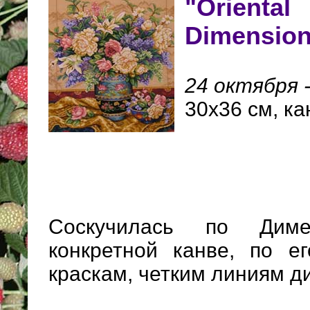
"Oriental
Dimensio
24 октября -
30х36 см, ка
Соскучилась по Дим
конкретной канве, по е
краскам, четким линиям д