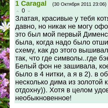
1
Caragal
(30 Октября 2011 23:06)
0
Златая, красивые у тебя кот
давно, но никак не могу офо
это был мой первый Дименси
была, когда надо было отши
схему, как до этого вышива
так, что где символы..где бэк
Белый фон не зашивала, кое
было в 4 нитки, а я в 2). в 
несколько дима из золотой к
отдохну)). Хотя в целом уд
необыкновенное!