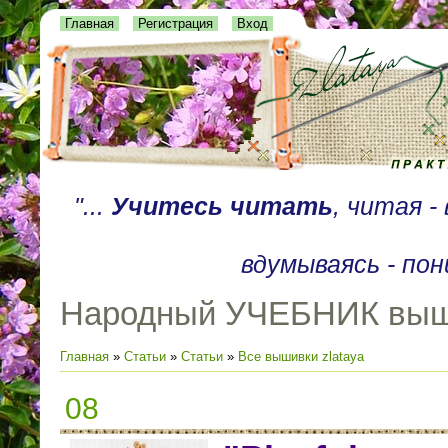
Главная
Регистрация
Вход
"...
Учитесь читать
, читая 
вдумываясь - пон
Народный УЧЕБНИК выш
Главная
»
Статьи
»
Статьи
»
Все вышивки zlataya
08