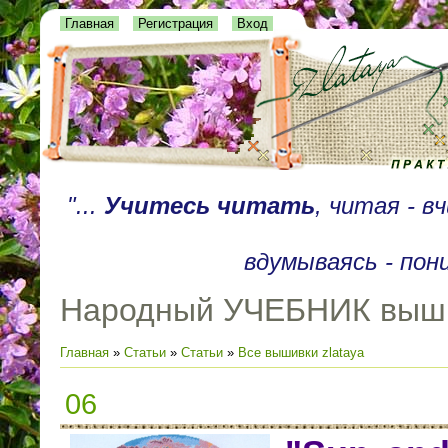
Главная
Регистрация
Вход
"...
Учитесь читать
, читая - 
вдумываясь - пон
Народный УЧЕБНИК выш
Главная
»
Статьи
»
Статьи
»
Все вышивки zlataya
06