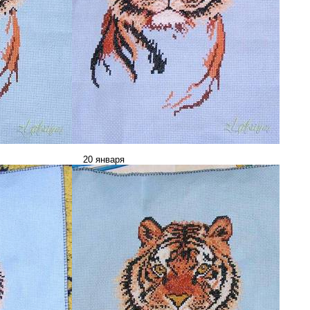
_________________
20 января