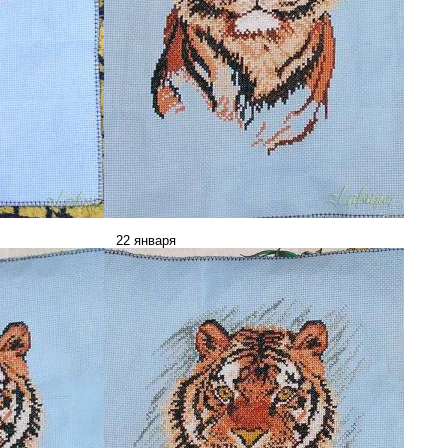
_________________
22 января