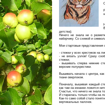
С
н
Н
детства).
Ничего не знала ни о размет
наборчику. Со схемой и символ
Мои стартовые представления о
- стежки у всех крестиков на 
- не вязать узлов! Сразу соо
стежки;
- вышивать сперва нижние ст
верхние полукрестики.
Вышивать начала с центра, как
ткани оверлоком.
Поначалу, вышивая каждый сте
как там на изнанке ложится нит
Счастье, что ничего не знала т
И старалась только чтобы на л
Как-то само собой стало понятн
вертикальных палочек.