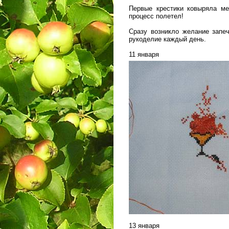
Первые крестики ковыряла ме
процесс полетел!
Сразу возникло желание запе
рукоделие каждый день.
11 января
___________________
13 января
___________________