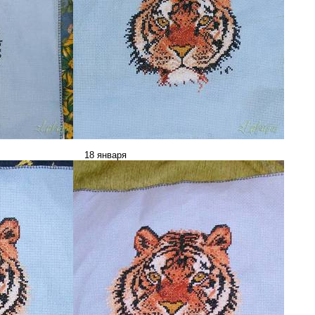
_________________
18 января