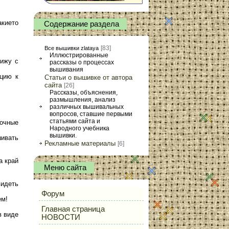
кието
Содержание раздела
[83]
Все вышивки zlataya
Иллюстрированные
вижу с
рассказы о процессах
вышивания
кцию к
Статьи о вышивке от автора
сайта
[26]
Рассказы, объяснения,
размышления, анализ
различных вышивальных
вопросов, ставшие первыми
статьями сайта и
ночные
Народного учебника
вышивки.
шивать
Рекламные материалы
[6]
а край
Меню сайта
видеть
Форум
ем!
Главная страница
в виде
НОВОСТИ