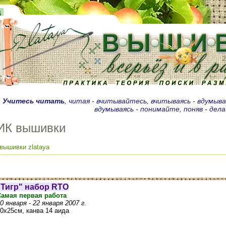
д
.
Учитесь читать
, читая - вчитывайтесь, вчитываясь - вдумыв
вдумываясь - понимайте, поняв - дел
ИК вышивки
вышивки zlataya
"Тигр" набор RTO
Самая первая работа
0 января - 22 января 2007 г.
0х25см, канва 14 аида