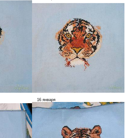
_________________
16 января