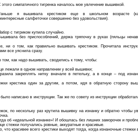
 этого симпатичного тигренка началось мое увлечение вышивкой.
Раньше я вышивала крестиком еще в школьном возрасте (ка
еинтересные салфеточки совершенно без удовольствия).
абор с тигриком купила случайно.
Вышивала без приспособлений, держа тряпочку в руках (пяльцы нена
ке, ни о том, как правильно вышивать крестиком. Прочитала инстру
ами все уяснила сразу.
 том, как надо вышивать, сводились к тому, чтобы:
лице лежали в одном направлении у всей вышивки;
бразила закреплять нитку вначале в петельку, а в конце – под изна
ежки крестика один за другим, а потом, идя в обратную сторону вы
 было написано в инструкции. Так же по совету из инструкции обработал
жок, по нескольку раз крутила вышивку на изнанку и обратно чтобы у
очка.
огда об «идеальной изнанке»! И обошлась без лишних заморочек и пробл
ице стежки получались ровные, аккуратные и красивые.
о, что красивее всего крестики выходят тогда, когда изнаночные стежки 