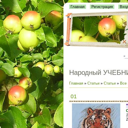
Главная
Регистрация
Вхо
"..
Народный УЧЕБН
Главная
»
Статьи
»
Статьи
»
Все 
01
1
2