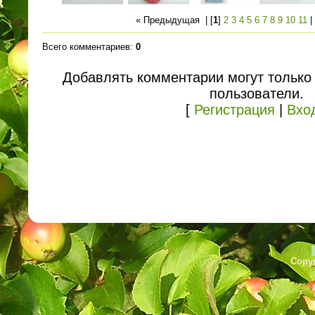
« Предыдущая
| [
1
]
2
3
4
5
6
7
8
9
10
11
Всего комментариев
:
0
Добавлять комментарии могут только
пользователи.
[
Регистрация
|
Вхо
Copyr