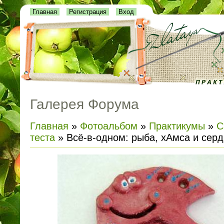
Главная
Регистрация
Вход
Галерея Форума
Главная
»
Фотоальбом
»
Практикумы
»
С
теста
» Всё-в-одном: рыба, хАмса и серд