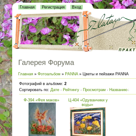
Главная
Регистрация
Вход
Галерея Форума
Главная
»
Фотоальбом
»
PANNA
» Цветы и пейзажи PANNA
Фотографий в альбоме
:
2
Сортировать по
:
Дате
·
Рейтингу
·
Просмотрам
·
Названию
Ф-394 «Фея маков»
Ц-404 «Одуванчики у
воды»