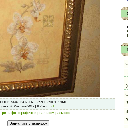
Ф
Г
Н
(
С
отров
: 6136 |
Размеры
: 1232x1125px/114.6Kb
В
Дата
: 20 Февраля 2012 |
Добавил
:
lulu
В
треть фотографию в реальном размере