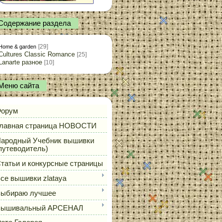
Содержание раздела
[29]
Home & garden
Cultures Classic Romance
[25]
Lanarte разное
[10]
Меню сайта
орум
лавная страница НОВОСТИ
ародный Учебник вышивки
путеводитель)
татьи и конкурсные страницы
се вышивки zlataya
ыбираю лучшее
Вышивальный АРСЕНАЛ