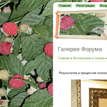
Главная
Регистрация
Вхо
Галерея Форума
Главная
»
Фотоальбом
»
Lanarte
Результатом и процессом полно