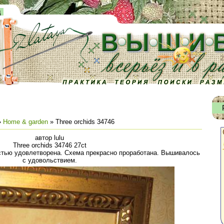
д
»
Home & garden
» Three orchids 34746
автор lulu
Three orchids 34746 27ct
стью удовлетворена. Схема прекрасно проработана. Вышивалось
с удовольствием.