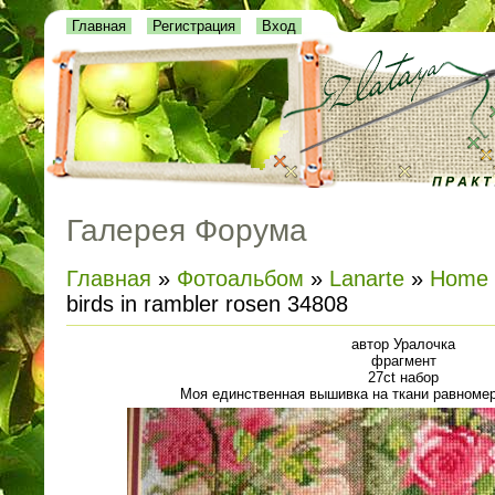
Главная
Регистрация
Вход
Галерея Форума
Главная
»
Фотоальбом
»
Lanarte
»
Home 
birds in rambler rosen 34808
автор Уралочка
фрагмент
27ct набор
Моя единственная вышивка на ткани равномер